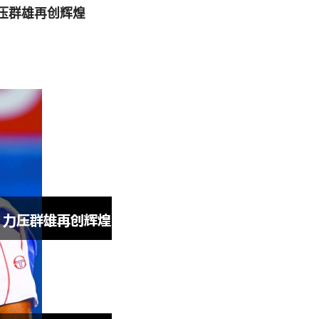
压群雄再创辉煌