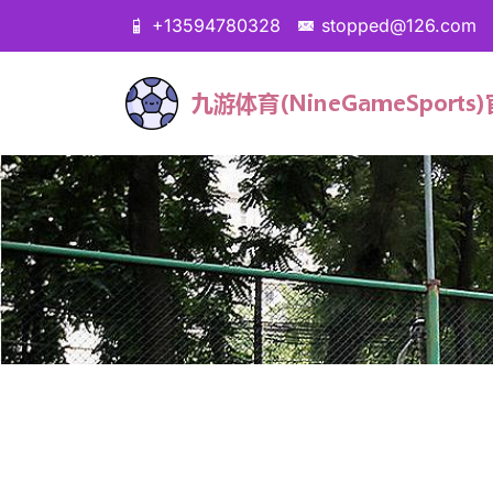
+13594780328
stopped@126.com