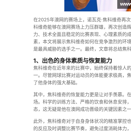
在2025年澳网的赛场上，诺瓦克·焦科维奇
科维奇能够在澳网赛场上力压群雄，再次创造
力、技术全面且稳定的比赛表现、心理素质的
素，本文将展示焦科维奇如何在竞争激烈的环
是最具威胁的选手之一。最终，文章将总结焦
1、出色的身体素质与恢复能力
焦科维奇在近年来的比赛中，始终保持着惊人
一。尽管网球比赛对运动员的体能要求极高，
了他身体的强大基础。
其中，焦科维奇的恢复能力更是让对手羡慕。
场。科学的训练方法、严格的饮食和休息安排
态，这无疑是他在澳网成功晋级的关键因素之
此外，焦科维奇对于自身身体状况的精准掌控
的反应及时调整比赛节奏，避免过度消耗体力