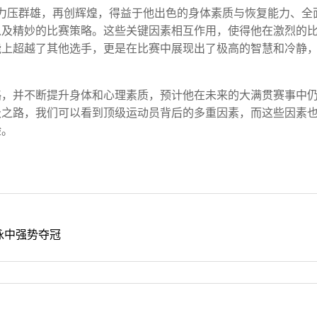
上力压群雄，再创辉煌，得益于他出色的身体素质与恢复能力、全
以及精妙的比赛策略。这些关键因素相互作用，使得他在激烈的
能上超越了其他选手，更是在比赛中展现出了极高的智慧和冷静
略，并不断提升身体和心理素质，预计他在未来的大满贯赛事中
级之路，我们可以看到顶级运动员背后的多重因素，而这些因素
验。
泳中强势夺冠