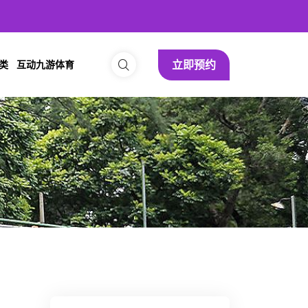
立即预约
类
互动九游体育