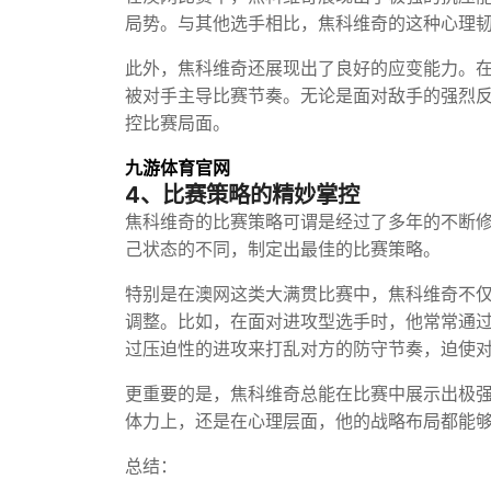
局势。与其他选手相比，焦科维奇的这种心理
此外，焦科维奇还展现出了良好的应变能力。
被对手主导比赛节奏。无论是面对敌手的强烈
控比赛局面。
九游体育官网
4、比赛策略的精妙掌控
焦科维奇的比赛策略可谓是经过了多年的不断
己状态的不同，制定出最佳的比赛策略。
特别是在澳网这类大满贯比赛中，焦科维奇不
调整。比如，在面对进攻型选手时，他常常通
过压迫性的进攻来打乱对方的防守节奏，迫使
更重要的是，焦科维奇总能在比赛中展示出极
体力上，还是在心理层面，他的战略布局都能
总结：