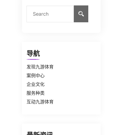
导航
发现九游体育
案例中心
企业文化
服务种类
互动九游体育