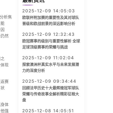
最新资讯
2025-12-09 14:05:03
细分析焦
欧联杯附加赛的重要性及其对球队
复能
晋级和欧战前景的深远影响分析
个因
2025-12-09 12:32:43
己仍然
欧冠赛事的级别与重要性解析 全球
足球顶级赛事的荣耀与挑战
2025-12-09 11:02:04
因之
探索澳洲杯真实水平与未来发展潜
分体现
力的深度分析
2025-12-09 09:34:44
重返赛
技状
回顾法甲历史十大最辉煌冠军球队
荣耀与传奇故事全解析精彩征程大
盘
据身体
了他强
2025-12-08 14:05:51