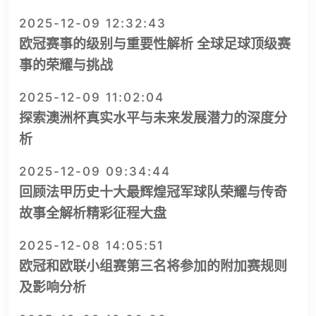
2025-12-09 12:32:43
欧冠赛事的级别与重要性解析 全球足球顶级赛
事的荣耀与挑战
2025-12-09 11:02:04
探索澳洲杯真实水平与未来发展潜力的深度分
析
2025-12-09 09:34:44
回顾法甲历史十大最辉煌冠军球队荣耀与传奇
故事全解析精彩征程大盘
2025-12-08 14:05:51
欧冠和欧联小组赛第三名将参加的附加赛规则
及影响分析