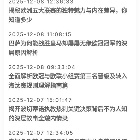
2025-12-08 12:36:33
揭秘欧洲五大联赛的独特魅力与内在差异，你
知道多少
2025-12-08 11:08:15
巴萨为何能战胜皇马却屡屡无缘欧冠冠军的深
层原因解析
2025-12-08 09:33:04
全面解析欧冠与欧联小组赛第三名晋级及转入
淘汰赛规则理解指南篇
2025-12-07 15:01:47
揭开波切蒂诺执教热刺关键决策背后不为人知
的深层故事全貌内情录
2025-12-07 12:34:05