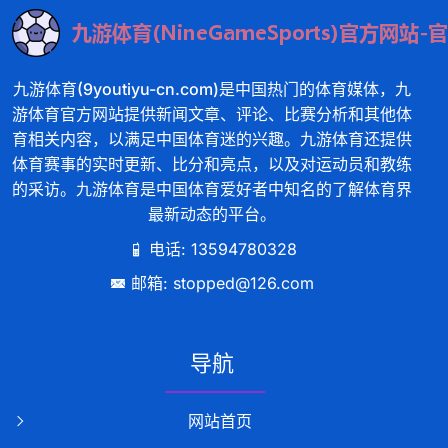
九游体育(9youtiyu-cn.com)是中国热门的体育媒体，九
游体育官方网站提供新闻文章、评论、比赛分析和其他体
育相关内容，以满足中国体育迷的兴趣。九游体育还提供
体育赛事的实时更新、比分和亮点，以及对运动员和教练
的采访。九游体育是中国体育爱好者中知名的了解体育界
最新动态的平台。
电话: 13594780328
邮箱: stopped@126.com
导航
网站首页