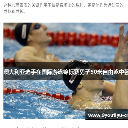
这种心理素质的关键作用不仅是赛场上的胜利，更是他作为运动员的
成熟和成长。