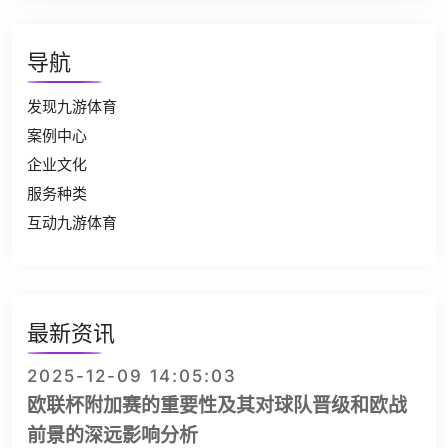
导航
发现九游体育
案例中心
企业文化
服务种类
互动九游体育
最新资讯
2025-12-09 14:05:03
欧联杯附加赛的重要性及其对球队晋级和欧战
前景的深远影响分析