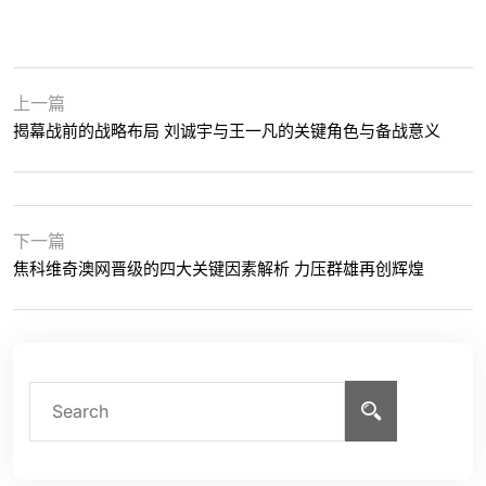
上一篇
揭幕战前的战略布局 刘诚宇与王一凡的关键角色与备战意义
下一篇
焦科维奇澳网晋级的四大关键因素解析 力压群雄再创辉煌