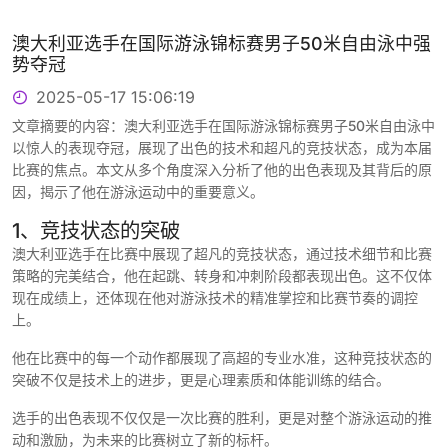
澳大利亚选手在国际游泳锦标赛男子50米自由泳中强
势夺冠
2025-05-17 15:06:19
文章摘要的内容：澳大利亚选手在国际游泳锦标赛男子50米自由泳中
以惊人的表现夺冠，展现了出色的技术和超凡的竞技状态，成为本届
比赛的焦点。本文从多个角度深入分析了他的出色表现及其背后的原
因，揭示了他在游泳运动中的重要意义。
1、竞技状态的突破
澳大利亚选手在比赛中展现了超凡的竞技状态，通过技术细节和比赛
策略的完美结合，他在起跳、转身和冲刺阶段都表现出色。这不仅体
现在成绩上，还体现在他对游泳技术的精准掌控和比赛节奏的调控
上。
他在比赛中的每一个动作都展现了高超的专业水准，这种竞技状态的
突破不仅是技术上的进步，更是心理素质和体能训练的结合。
选手的出色表现不仅仅是一次比赛的胜利，更是对整个游泳运动的推
动和激励，为未来的比赛树立了新的标杆。