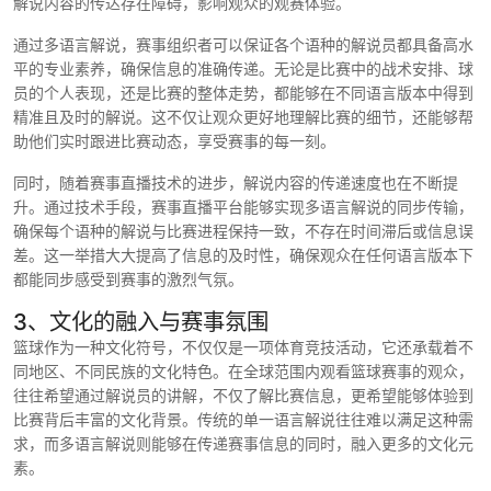
解说内容的传达存在障碍，影响观众的观赛体验。
通过多语言解说，赛事组织者可以保证各个语种的解说员都具备高水
平的专业素养，确保信息的准确传递。无论是比赛中的战术安排、球
员的个人表现，还是比赛的整体走势，都能够在不同语言版本中得到
精准且及时的解说。这不仅让观众更好地理解比赛的细节，还能够帮
助他们实时跟进比赛动态，享受赛事的每一刻。
同时，随着赛事直播技术的进步，解说内容的传递速度也在不断提
升。通过技术手段，赛事直播平台能够实现多语言解说的同步传输，
确保每个语种的解说与比赛进程保持一致，不存在时间滞后或信息误
差。这一举措大大提高了信息的及时性，确保观众在任何语言版本下
都能同步感受到赛事的激烈气氛。
3、文化的融入与赛事氛围
篮球作为一种文化符号，不仅仅是一项体育竞技活动，它还承载着不
同地区、不同民族的文化特色。在全球范围内观看篮球赛事的观众，
往往希望通过解说员的讲解，不仅了解比赛信息，更希望能够体验到
比赛背后丰富的文化背景。传统的单一语言解说往往难以满足这种需
求，而多语言解说则能够在传递赛事信息的同时，融入更多的文化元
素。