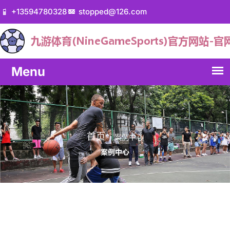
+13594780328
stopped@126.com
案例中心
首页
案例中心