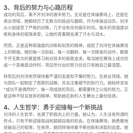
3、背后的努力与心路历程
成功的背后，离不开刘洋的艰辛努力。无论是在体操赛场上，还是在
商业领域，她都经历了无数次的挑战与磨砺。作为体操运动员，刘洋
从小就接受了严格的训练，几乎没有任何娱乐时间。每天的高强度训
练和身体的极限承受，让她的青春期充满了汗水与泪水。
然而，正是这种高强度的训练和刻苦的精神，成就了刘洋在体操赛场
上的辉煌。她的每一次跃起、每一次翻转、每一次精准的动作，都离
不开无数次的重复练习和对技术的极致追求。每当她在赛场上成功完
成一个高难度动作时，背后所付出的努力往往只有她自己最清楚。
转型后的刘洋依然保持着严谨的态度和不懈的努力。在商业领域，她
与团队一起制定了周密的战略，并且注重细节的执行力。她始终坚信
“成功不是偶然的”，每一项成就的背后，都需要持之以恒的努力。正
是这种不轻言放弃的精神，帮助她在新的人生舞台上屡创佳绩。
4、人生哲学：勇于迎接每一个新挑战
刘洋的人生哲学，充满了积极向上的力量。她认为，人生没有所谓的
终点，只有不断迎接挑战和超越自我的机会。在体操赛场，她勇敢地
突破自己的极限，在商界，她同样保持着不断创新和进取的态度。她