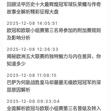
回顾法甲历史十大最辉煌冠军球队荣耀与传奇
故事全解析精彩征程大盘
2025-12-08 14:05:51
欧冠和欧联小组赛第三名将参加的附加赛规则
及影响分析
2025-12-08 12:36:33
揭秘欧洲五大联赛的独特魅力与内在差异，你
知道多少
2025-12-08 11:08:15
巴萨为何能战胜皇马却屡屡无缘欧冠冠军的深
层原因解析
2025-12-08 09:33:04
全面解析欧冠与欧联小组赛第三名晋级及转入