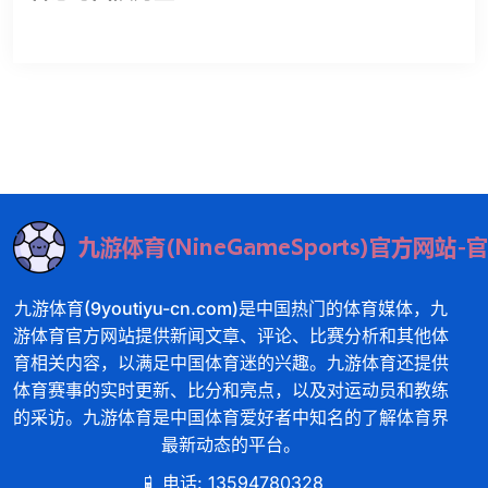
九游体育(9youtiyu-cn.com)是中国热门的体育媒体，九
游体育官方网站提供新闻文章、评论、比赛分析和其他体
育相关内容，以满足中国体育迷的兴趣。九游体育还提供
体育赛事的实时更新、比分和亮点，以及对运动员和教练
的采访。九游体育是中国体育爱好者中知名的了解体育界
最新动态的平台。
电话: 13594780328