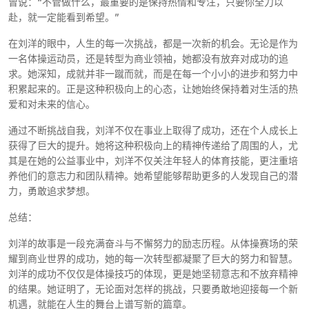
曾说：“不管做什么，最重要的是保持热情和专注，只要你全力以
赴，就一定能看到希望。”
在刘洋的眼中，人生的每一次挑战，都是一次新的机会。无论是作为
一名体操运动员，还是转型为商业领袖，她都没有放弃对成功的追
求。她深知，成就并非一蹴而就，而是在每一个小小的进步和努力中
积累起来的。正是这种积极向上的心态，让她始终保持着对生活的热
爱和对未来的信心。
通过不断挑战自我，刘洋不仅在事业上取得了成功，还在个人成长上
获得了巨大的提升。她将这种积极向上的精神传递给了周围的人，尤
其是在她的公益事业中，刘洋不仅关注年轻人的体育技能，更注重培
养他们的意志力和团队精神。她希望能够帮助更多的人发现自己的潜
力，勇敢追求梦想。
总结：
刘洋的故事是一段充满奋斗与不懈努力的励志历程。从体操赛场的荣
耀到商业世界的成功，她的每一次转型都凝聚了巨大的努力和智慧。
刘洋的成功不仅仅是体操技巧的体现，更是她坚韧意志和不放弃精神
的结果。她证明了，无论面对怎样的挑战，只要勇敢地迎接每一个新
机遇，就能在人生的舞台上谱写新的篇章。