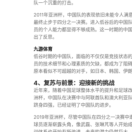
队一个沉重的打击。
2011年亚洲杯，中国队的表现依旧未能令人
最终止步于四分之一决赛。进入低谷后的中国
员的个人能力都显得不够成熟。这一时期的中
出了反思。
九游体育
低谷时期的中国队，面临的不仅仅是竞技状态
员的技术细节和心理素质的欠缺，都成为了阻
原本看似不可超越的对手，如日本、韩国、伊
4、复苏与前景：迎接新的挑战
近年来，随着中国足球整体水平的提升和足球改
洲杯，中国队在决赛中与阿联酋队和澳大利亚
跻身四强，已经证明了中国队的进步。
2019年亚洲杯，尽管中国队在四分之一决赛
球员逐渐崭露头角，像武磊、张琳芃等人开始
训体系也开始有所改进，未来的潜力仍然巨大