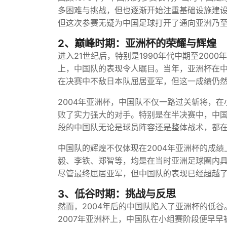
多困难与挑战，但也逐渐开始注重基础设施建
但这次参赛无疑为中国足球打开了通向亚洲乃
2、巅峰时期：亚洲杯的荣耀与辉煌
进入21世纪后，特别是1990年代中期至200
上，中国队的表现令人瞩目。当年，亚洲杯在
在决赛中不敌日本队屈居亚军，但这一成绩仍
2004年亚洲杯，中国队不仅一路过关斩将，
败了实力强大的对手。特别是在半决赛中，中国
段的中国队无论是球员阵容还是整体战术，都
中国队的辉煌不仅体现在2004年亚洲杯的成
毅、李铁、郑智等，均是在当时亚洲足球圈内
尽管最终屈居亚军，但中国队的表现已经超越
3、低谷时期：挑战与反思
然而，2004年后的中国队陷入了亚洲杯的低谷
2007年亚洲杯上，中国队在小组赛阶段便早