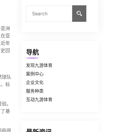
一亚洲
队在亚
及近年
历史回
导航
发现九游体育
案例中心
然球队
企业文化
凡，标
服务种类
互动九游体育
经验。
下了基
面临很