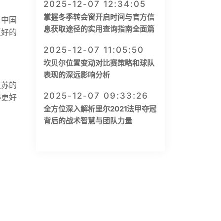
2025-12-07 12:34:05
掌握冬季转会窗开启时间与官方信
着中国
息获取途径的实用查询指南全面篇
更好的
2025-12-07 11:05:50
坎贝尔位置变动对比赛策略和球队
表现的深远影响分析
复苏的
2025-12-07 09:33:26
得更好
全方位深入解析里尔2021法甲夺冠
背后的战术智慧与团队力量