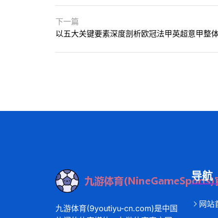
下一篇
以五大关键要素深度剖析欧冠法甲英超意甲整
导航
网站
九游体育(9youtiyu-cn.com)是中国