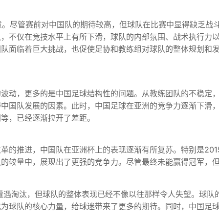
满意。尽管赛前对中国队的期待较高，但球队在比赛中显得缺乏战
队，不仅在竞技水平上有所下滑，球队的内部氛围、战术执行力
国队面临着巨大挑战，也促使足协和教练组对球队的整体规划和
的波动，更多的是中国足球结构性的问题。从教练团队的不稳定
碍中国队发展的因素。此时，中国足球在亚洲的竞争力逐渐下滑
朗等，已经逐渐拉开了差距。
革的推进，中国队在亚洲杯上的表现逐渐有所复苏。特别是201
队的较量中，展现出了更强的竞争力。尽管最终未能赢得冠军，
中遭遇淘汰，但球队的整体表现已经不像以往那样令人失望。球队
成为球队的核心力量，给球迷带来了更多的期待。同时，中国足
。