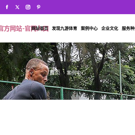
网站首页
发现九游体育
案例中心
企业文化
服务种
案例中心
首页
案例中心