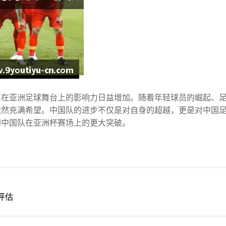
其在亚洲足球舞台上的影响力日益增加。随着年轻球员的崛起、
依然充满希望。中国队的进步不仅是对自身的超越，更是对中国
到中国队在亚洲杯赛场上的更大突破。
评估