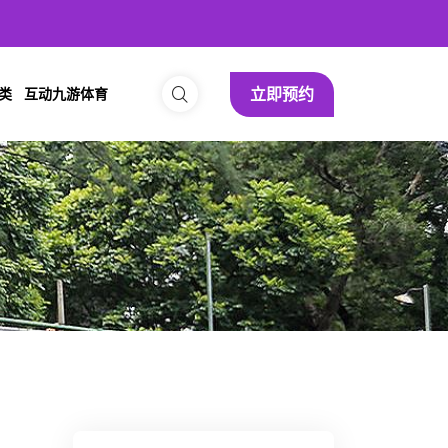
立即预约
类
互动九游体育