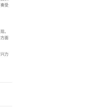
节奏受
表现、
等方面
新兴力