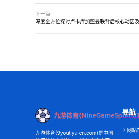
下一篇
深度全方位探讨卢卡库加盟曼联背后核心动因
导航
网站
九游体育(9youtiyu-cn.com)是中国