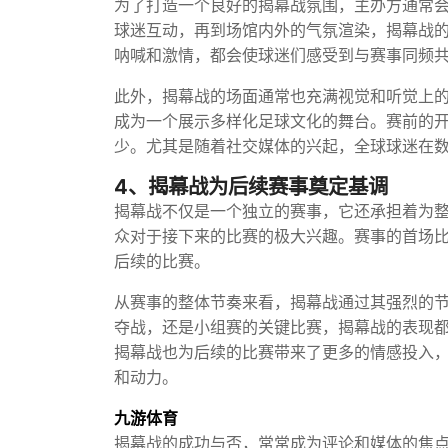
为了打造一个良好的揭幕战氛围，主办方通常
球迷互动，再到场馆内外的气氛渲染，揭幕战
呐喊和激情，都会使球迷们感受到与赛事同频
此外，揭幕战的场面通常也充满视觉和听觉上
成为一个展示多样化足球文化的舞台。赛前的
少。尤其是随着社交媒体的兴起，全球球迷在
4、揭幕战为后续赛事奠定基调
揭幕战不仅是一个独立的赛事，它还承担着为
众对于接下来的比赛的极大兴趣。赛事的首场
后续的比赛。
从赛事的整体节奏来看，揭幕战通过其强烈的
夺战，还是小组赛的关键比赛，揭幕战的表现
揭幕战也为后续的比赛带来了更多的情感投入
和动力。
九游体育
揭幕战的成功与否，常常成为评论和媒体的焦