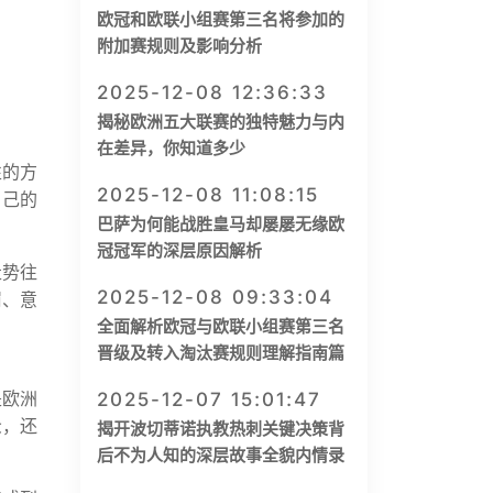
欧冠和欧联小组赛第三名将参加的
附加赛规则及影响分析
2025-12-08 12:36:33
揭秘欧洲五大联赛的独特魅力与内
在差异，你知道多少
性的方
2025-12-08 11:08:15
自己的
巴萨为何能战胜皇马却屡屡无缘欧
冠冠军的深层原因解析
走势往
2025-12-08 09:33:04
罚、意
全面解析欧冠与欧联小组赛第三名
晋级及转入淘汰赛规则理解指南篇
是欧洲
2025-12-07 15:01:47
众，还
揭开波切蒂诺执教热刺关键决策背
后不为人知的深层故事全貌内情录