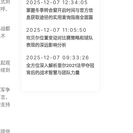
仪式到
2025-12-07 12:34:05
欢呼、
掌握冬季转会窗开启时间与官方信
息获取途径的实用查询指南全面篇
幕战都
2025-12-07 11:05:50
色不
坎贝尔位置变动对比赛策略和球队
表现的深远影响分析
2025-12-07 09:33:26
发起观
全方位深入解析里尔2021法甲夺冠
持续到
背后的战术智慧与团队力量
冠军争
而言，
的支持
赛提供