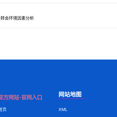
及转会环境因素分析
网站地图
首页
XML