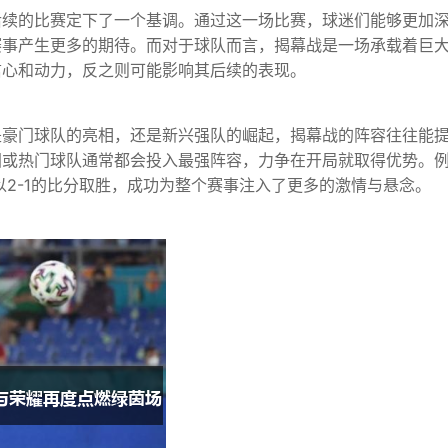
后续的比赛定下了一个基调。通过这一场比赛，球迷们能够更加
赛事产生更多的期待。而对于球队而言，揭幕战是一场承载着巨
信心和动力，反之则可能影响其后续的表现。
是豪门球队的亮相，还是新兴强队的崛起，揭幕战的阵容往往能
国或热门球队通常都会投入最强阵容，力争在开局就取得优势。
以2-1的比分取胜，成功为整个赛事注入了更多的激情与悬念。