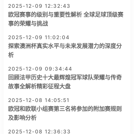
2025-12-09 12:32:43
欧冠赛事的级别与重要性解析 全球足球顶级赛
事的荣耀与挑战
2025-12-09 11:02:04
探索澳洲杯真实水平与未来发展潜力的深度分
析
2025-12-09 09:34:44
回顾法甲历史十大最辉煌冠军球队荣耀与传奇
故事全解析精彩征程大盘
2025-12-08 14:05:51
欧冠和欧联小组赛第三名将参加的附加赛规则
及影响分析
2025-12-08 12:36:33