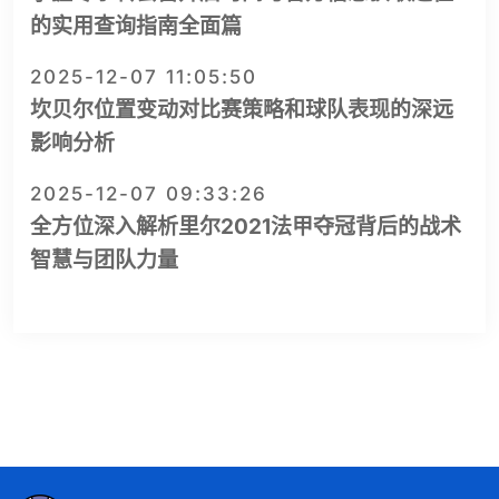
的实用查询指南全面篇
2025-12-07 11:05:50
坎贝尔位置变动对比赛策略和球队表现的深远
影响分析
2025-12-07 09:33:26
全方位深入解析里尔2021法甲夺冠背后的战术
智慧与团队力量