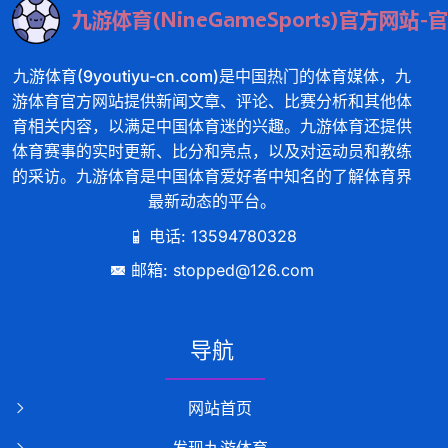
九游体育(9youtiyu-cn.com)是中国热门的体育媒体，九
游体育官方网站提供新闻文章、评论、比赛分析和其他体
育相关内容，以满足中国体育迷的兴趣。九游体育还提供
体育赛事的实时更新、比分和亮点，以及对运动员和教练
的采访。九游体育是中国体育爱好者中知名的了解体育界
最新动态的平台。
电话: 13594780328
邮箱: stopped@126.com
导航
网站首页