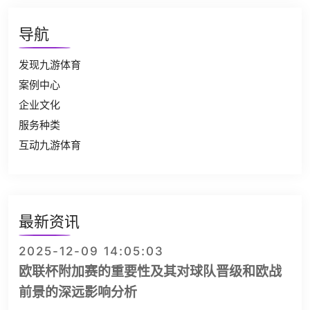
导航
发现九游体育
案例中心
企业文化
服务种类
互动九游体育
最新资讯
2025-12-09 14:05:03
欧联杯附加赛的重要性及其对球队晋级和欧战
前景的深远影响分析