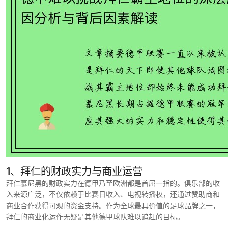
1、拜仁的财政实力与商业运营
拜仁慕尼黑的财政实力在德甲乃至欧洲都是首屈一指的。俱乐部的收
入来源广泛，不仅依赖于比赛日收入、电视转播权，还通过赞助商和
商业合作获得可观的资金支持。作为全球最具价值的足球品牌之一，
拜仁的商业化运作无疑是其他德甲球队难以追赶的目标。