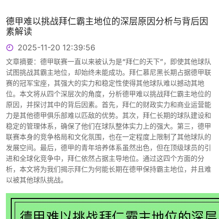
德甲难以挑战拜仁霸主地位的深层原因分析与背后因
素解读
2025-11-20 12:39:56
文章摘要：德甲联赛一直以来被认为是“拜仁的天下”，即使其他球队
试图挑战其霸主地位，却始终未能成功。拜仁慕尼黑长期占据德甲联
赛的冠军宝座，其强大的实力和稳定性使得其他球队难以撼动其地
位。本文将从四个深层次的角度，分析德甲难以挑战拜仁霸主地位的
原因，并探讨其中的背后因素。首先，拜仁的财政实力和商业运营能
力是其他德甲俱乐部难以匹敌的优势。其次，拜仁长期的球队建设和
稳定的管理体系，确保了他们在球队整体实力上的强大。第三，德甲
联赛本身的竞争格局和文化氛围，也在一定程度上限制了其他球队的
发展空间。最后，德甲的青年培养体系虽然出色，但在顶级球员的引
进和全球化竞争中，拜仁依然占据主导地位。通过这四个方面的分
析，本文将为我们揭示拜仁为何能长期在德甲保持霸主地位，并且难
以被其他球队挑战。