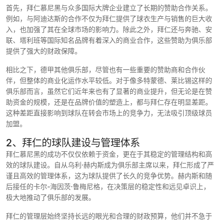
首先，拜仁慕尼黑与众多国际大牌企业建立了长期的赞助合作关系。
例如，与阿迪达斯的合作不仅为拜仁提供了球衣生产与销售的巨大收
入，也加强了其在全球市场的影响力。除此之外，拜仁还与奔驰、安
联、塔利班等国际知名品牌有着深入的商业合作，这些赞助为俱乐部
提供了强大的财政保障。
相比之下，德甲其他俱乐部，尽管也有一些重要的赞助商和合作伙
伴，但整体的商业化运作水平较低。对于像多特蒙德、莱比锡这样的
俱乐部而言，虽然它们近年来也有了显著的商业提升，但无论是在赞
助资金的规模，还是在品牌价值的塑造上，都与拜仁存在明显差距。
这种差距直接影响到球队在转会市场上的竞争力，无法吸引顶级球员
加盟。
2、拜仁的球队建设与管理体系
拜仁慕尼黑的成功不仅仅依赖于资金，更在于其稳定的管理结构和高
效的球队建设。自从乌利·赫内斯成为俱乐部主席以来，拜仁形成了严
谨且高效的管理体系，这为球队提供了长久的竞争优势。赫内斯和随
后接任的卡尔-海因茨·鲁梅尼格，在决策层的稳定性和远见卓识上，
极大地推动了俱乐部的发展。
拜仁的管理层始终坚持长远的眼光和合理的财政预算，他们并不急于