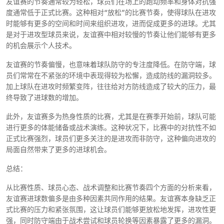
友谊赛的节奏通常较为轻松，球员们在场上的跑动频率和身体对抗强
度通常低于正式比赛。这种相对“放松”的比赛节奏，使得球队在进攻
时能够有更多的空间和时间来组织进攻，进而促成更多的进球。尤其
是对于进攻型球员来说，友谊赛中相对较慢的节奏让他们能够有更多
的机会展示个人技术。
友谊赛的节奏偏慢，也意味着球队防守的专注度降低。在防守端，球
员们常常在不紧张的环境中表现得较为松懈，造成防线的漏洞较多。
加上球队在进攻时频繁变阵，往往给对方防线造成了较大的压力，最
终导致了进球数的增加。
此外，友谊赛多为热身性质的比赛，尤其是在赛季开始前，球队可能
进行更多的体能储备或战术演练。这种状况下，比赛中的对抗性不如
正式比赛强烈，球员们更多关注的是进攻而非防守，这种偏向进攻的
局面自然带来了更多的进球机会。
总结：
从比赛性质、球员心态、战术调整和比赛节奏四个方面的分析来看，
友谊赛进球数偏多是由多种因素共同作用的结果。友谊赛本身缺乏正
式比赛的压力和紧张氛围，这让球员们能够更放松地发挥，进攻性更
强，同时防守端由于战术尝试和球员轮换等因素暴露了更多的漏洞。