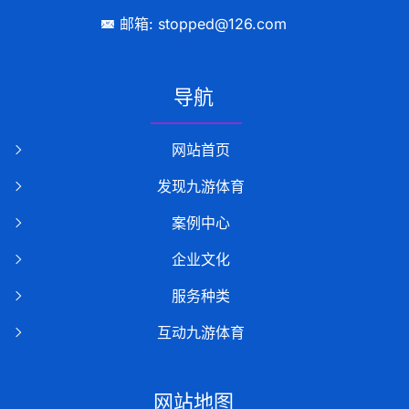
邮箱: stopped@126.com
导航
网站首页
发现九游体育
案例中心
企业文化
服务种类
互动九游体育
网站地图