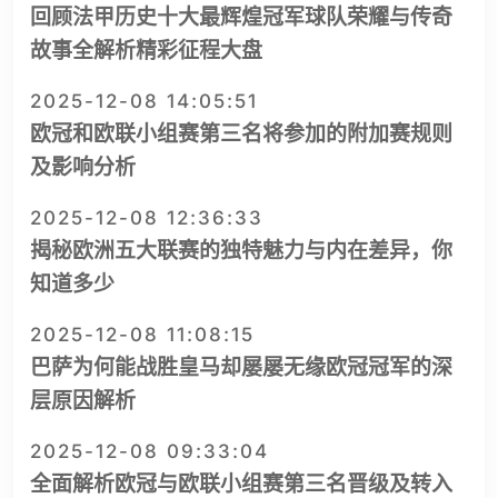
回顾法甲历史十大最辉煌冠军球队荣耀与传奇
故事全解析精彩征程大盘
2025-12-08 14:05:51
欧冠和欧联小组赛第三名将参加的附加赛规则
及影响分析
2025-12-08 12:36:33
揭秘欧洲五大联赛的独特魅力与内在差异，你
知道多少
2025-12-08 11:08:15
巴萨为何能战胜皇马却屡屡无缘欧冠冠军的深
层原因解析
2025-12-08 09:33:04
全面解析欧冠与欧联小组赛第三名晋级及转入