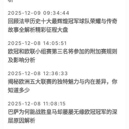
2025-12-09 09:34:44
回顾法甲历史十大最辉煌冠军球队荣耀与传奇
故事全解析精彩征程大盘
2025-12-08 14:05:51
欧冠和欧联小组赛第三名将参加的附加赛规则
及影响分析
2025-12-08 12:36:33
揭秘欧洲五大联赛的独特魅力与内在差异，你
知道多少
2025-12-08 11:08:15
巴萨为何能战胜皇马却屡屡无缘欧冠冠军的深
层原因解析