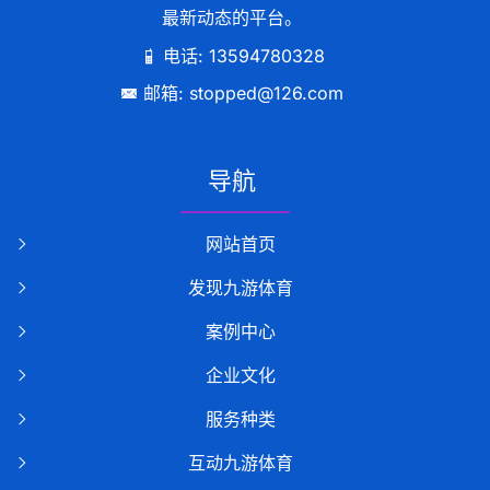
最新动态的平台。
电话: 13594780328
邮箱: stopped@126.com
导航
网站首页
发现九游体育
案例中心
企业文化
服务种类
互动九游体育