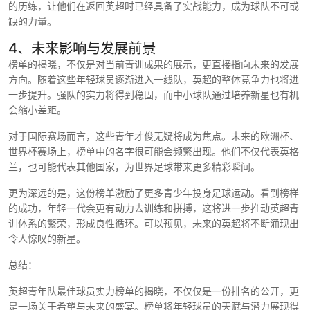
的历练，让他们在返回英超时已经具备了实战能力，成为球队不可或
缺的力量。
4、未来影响与发展前景
榜单的揭晓，不仅是对当前青训成果的展示，更直接指向未来的发展
方向。随着这些年轻球员逐渐进入一线队，英超的整体竞争力也将进
一步提升。强队的实力将得到稳固，而中小球队通过培养新星也有机
会缩小差距。
对于国际赛场而言，这些青年才俊无疑将成为焦点。未来的欧洲杯、
世界杯赛场上，榜单中的名字很可能会频繁出现。他们不仅代表英格
兰，也可能代表其他国家，为世界足球带来更多精彩瞬间。
更为深远的是，这份榜单激励了更多青少年投身足球运动。看到榜样
的成功，年轻一代会更有动力去训练和拼搏，这将进一步推动英超青
训体系的繁荣，形成良性循环。可以预见，未来的英超将不断涌现出
令人惊叹的新星。
总结：
英超青年队最佳球员实力榜单的揭晓，不仅仅是一份排名的公开，更
是一场关于希望与未来的盛宴。榜单将年轻球员的天赋与潜力展现得