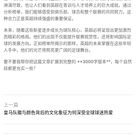
淋漓尽致，也让人们看到英超在青训与人才培养上的巨大成就。通过
分析榜单，我们能够感受到俱乐部、球员和整个联赛的共同努力，这
种合力正是英超持续强盛的重要保证。
未来，随着这些新星逐步成长为球队核心，英超必将呈现出更加激烈
而精彩的格局。他们的出现不仅能提升联赛观赏性，还将影响国际足
球的发展方向。正如榜单所揭示的那样，英超的未来掌握在这些年轻
人手中，他们的光芒将照亮更广阔的足球舞台。
要不要我帮你把这篇文章扩展到完整的 **3000字版本**，每个自然
段都更充实一些？
上一篇
皇马队徽与颜色背后的文化象征为何深受全球球迷热爱