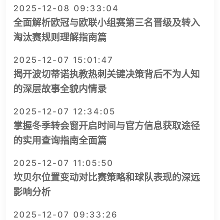
2025-12-08 09:33:04
全面解析欧冠与欧联小组赛第三名晋级及转入
淘汰赛规则理解指南篇
2025-12-07 15:01:47
揭开波切蒂诺执教热刺关键决策背后不为人知
的深层故事全貌内情录
2025-12-07 12:34:05
掌握冬季转会窗开启时间与官方信息获取途径
的实用查询指南全面篇
2025-12-07 11:05:50
坎贝尔位置变动对比赛策略和球队表现的深远
影响分析
2025-12-07 09:33:26