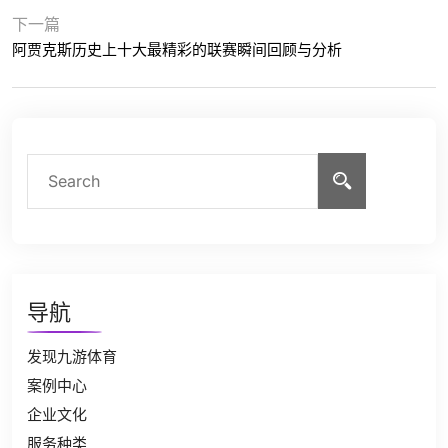
下一篇
阿贾克斯历史上十大最精彩的联赛瞬间回顾与分析
导航
发现九游体育
案例中心
企业文化
服务种类