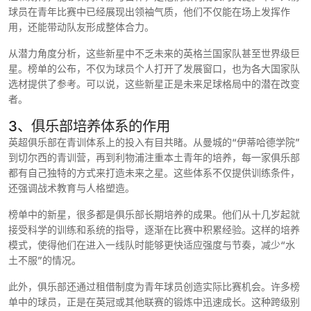
球员在青年比赛中已经展现出领袖气质，他们不仅能在场上发挥作
用，还能带动队友形成整体合力。
从潜力角度分析，这些新星中不乏未来的英格兰国家队甚至世界级巨
星。榜单的公布，不仅为球员个人打开了发展窗口，也为各大国家队
选材提供了参考。可以说，这些新星正是未来足球格局中的潜在改变
者。
3、俱乐部培养体系的作用
英超俱乐部在青训体系上的投入有目共睹。从曼城的“伊蒂哈德学院”
到切尔西的青训营，再到利物浦注重本土青年的培养，每一家俱乐部
都有自己独特的方式来打造未来之星。这些体系不仅提供训练条件，
还强调战术教育与人格塑造。
榜单中的新星，很多都是俱乐部长期培养的成果。他们从十几岁起就
接受科学的训练和系统的指导，逐渐在比赛中积累经验。这样的培养
模式，使得他们在进入一线队时能够更快适应强度与节奏，减少“水
土不服”的情况。
此外，俱乐部还通过租借制度为青年球员创造实际比赛机会。许多榜
单中的球员，正是在英冠或其他联赛的锻炼中迅速成长。这种跨级别