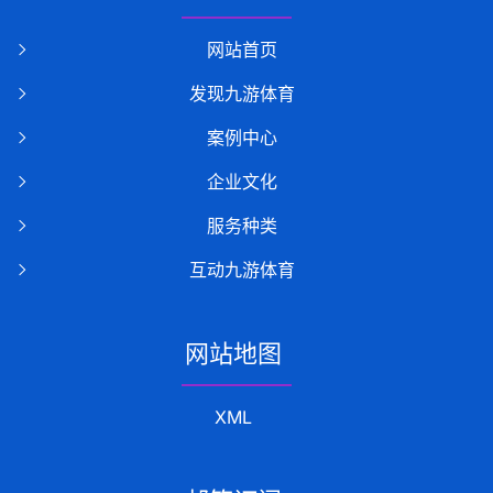
网站首页
发现九游体育
案例中心
企业文化
服务种类
互动九游体育
网站地图
XML