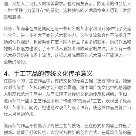
髓，又加入了现代人的审美需求。也有网友表示，陈雨菲的作品给人
一种“平静与力量并存”的感觉，这种独特的艺术风格令人感到非常舒
适和震撼。
此外，陈雨菲在展览期间还与一些知名的艺术家和设计师进行了交流
与合作，进一步扩大了她的艺术影响力。这些交流和合作不仅提升了
她的创作视野，也帮助她在艺术圈内建立了更多的联系。她的作品和
她的人格魅力也吸引了不少艺术爱好者和收藏家的关注，甚至有一些
艺术品开始在市场上流通，这标志着陈雨菲的艺术事业可能进入一个
全新的阶段。
4、手工艺品的传统文化传承意义
在陈雨菲的手工艺作品中，传统文化的元素占据了重要的地位。她通
过对传统手工艺技巧的学习和融会贯通，将中国传统文化中的精髓融
入到现代艺术作品中，从而实现了对传统文化的传承和创新。例如，
陈雨菲的一些手工艺作品采用了传统的“景泰蓝”工艺，表现出了极高
的工艺水平，同时，她也通过现代的设计语言，使这些作品更符合当
代人对美的追求。
陈雨菲的作品不仅继承了传统工艺的技巧，还在形式和内容上作出了
创新。她敢于打破传统，去尝试各种新的创作方式，在尊重传统的基