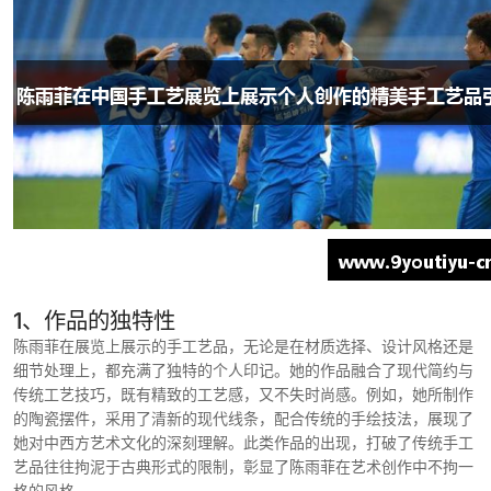
1、作品的独特性
陈雨菲在展览上展示的手工艺品，无论是在材质选择、设计风格还是
细节处理上，都充满了独特的个人印记。她的作品融合了现代简约与
传统工艺技巧，既有精致的工艺感，又不失时尚感。例如，她所制作
的陶瓷摆件，采用了清新的现代线条，配合传统的手绘技法，展现了
她对中西方艺术文化的深刻理解。此类作品的出现，打破了传统手工
艺品往往拘泥于古典形式的限制，彰显了陈雨菲在艺术创作中不拘一
格的风格。