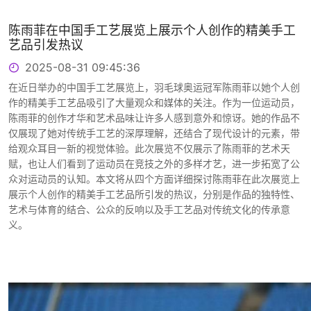
陈雨菲在中国手工艺展览上展示个人创作的精美手工
艺品引发热议
2025-08-31 09:45:36
在近日举办的中国手工艺展览上，羽毛球奥运冠军陈雨菲以她个人创
作的精美手工艺品吸引了大量观众和媒体的关注。作为一位运动员，
陈雨菲的创作才华和艺术品味让许多人感到意外和惊讶。她的作品不
仅展现了她对传统手工艺的深厚理解，还结合了现代设计的元素，带
给观众耳目一新的视觉体验。此次展览不仅展示了陈雨菲的艺术天
赋，也让人们看到了运动员在竞技之外的多样才艺，进一步拓宽了公
众对运动员的认知。本文将从四个方面详细探讨陈雨菲在此次展览上
展示个人创作的精美手工艺品所引发的热议，分别是作品的独特性、
艺术与体育的结合、公众的反响以及手工艺品对传统文化的传承意
义。