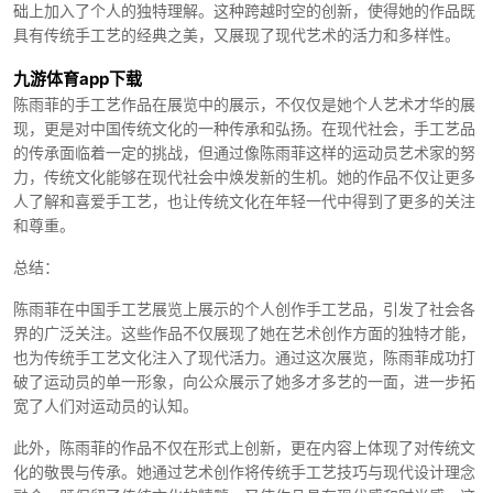
础上加入了个人的独特理解。这种跨越时空的创新，使得她的作品既
具有传统手工艺的经典之美，又展现了现代艺术的活力和多样性。
九游体育app下载
陈雨菲的手工艺作品在展览中的展示，不仅仅是她个人艺术才华的展
现，更是对中国传统文化的一种传承和弘扬。在现代社会，手工艺品
的传承面临着一定的挑战，但通过像陈雨菲这样的运动员艺术家的努
力，传统文化能够在现代社会中焕发新的生机。她的作品不仅让更多
人了解和喜爱手工艺，也让传统文化在年轻一代中得到了更多的关注
和尊重。
总结：
陈雨菲在中国手工艺展览上展示的个人创作手工艺品，引发了社会各
界的广泛关注。这些作品不仅展现了她在艺术创作方面的独特才能，
也为传统手工艺文化注入了现代活力。通过这次展览，陈雨菲成功打
破了运动员的单一形象，向公众展示了她多才多艺的一面，进一步拓
宽了人们对运动员的认知。
此外，陈雨菲的作品不仅在形式上创新，更在内容上体现了对传统文
化的敬畏与传承。她通过艺术创作将传统手工艺技巧与现代设计理念