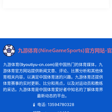
九游体育(9youtiyu-cn.com)是中国热门的体育媒体，九
游体育官方网站提供新闻文章、评论、比赛分析和其他体
育相关内容，以满足中国体育迷的兴趣。九游体育还提供
体育赛事的实时更新、比分和亮点，以及对运动员和教练
的采访。九游体育是中国体育爱好者中知名的了解体育界
最新动态的平台。
电话: 13594780328