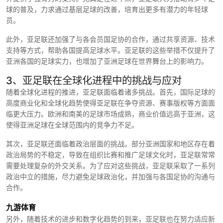
球的普及，力求通过基层足球的改善，培育出更多有潜力的年轻球
员。
此外，亚足联还加强了与各会员国足协的合作，通过共享资源、技术
支持等方式，帮助各国提高足球水平。亚足联的这些举措不仅提升了
亚洲各国的足球实力，也增加了亚洲足球在世界舞台上的影响力。
3、亚足联在全球化进程中的挑战与应对
随着全球化进程的推进，亚足联面临着诸多挑战。首先，国际足球的
高度商业化和全球化趋势使得亚足联在争夺资源、赛事版权等方面面
临更大压力。欧洲和南美的足球市场成熟，商业价值远高于亚洲，这
使得亚洲足球在全球范围内的竞争力不足。
其次，亚足联还面临着政治层面的挑战。部分亚洲国家和地区存在着
政治局势的不稳定，导致在组织比赛和推广足球文化时，亚足联常常
需要处理复杂的外交关系。为了应对这些挑战，亚足联采取了一系列
政治中立的措施，尽力避免足球政治化，并加强与各国足协的沟通与
合作。
九游体育
另外，随着技术的进步和数字化趋势的到来，亚足联也在努力适应新