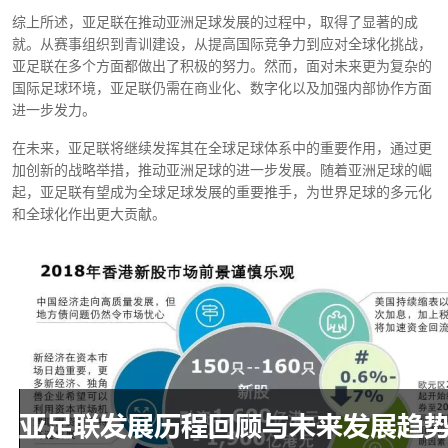
综上所述，亚足联在推动亚洲足球发展的过程中，取得了显著的成
就。从赛事组织到青训建设，从提高国际竞争力到应对全球化挑战，
亚足联在多个方面都做出了积极的努力。然而，面对未来更为复杂的
国际足球环境，亚足联仍需在商业化、数字化以及加强内部协作方面
进一步发力。
在未来，亚足联将继续发挥其在全球足球体系中的重要作用，通过更
加创新的战略举措，推动亚洲足球的进一步发展。随着亚洲足球的崛
起，亚足联有望成为全球足球发展的重要推手，为世界足球的多元化
和全球化作出更大贡献。