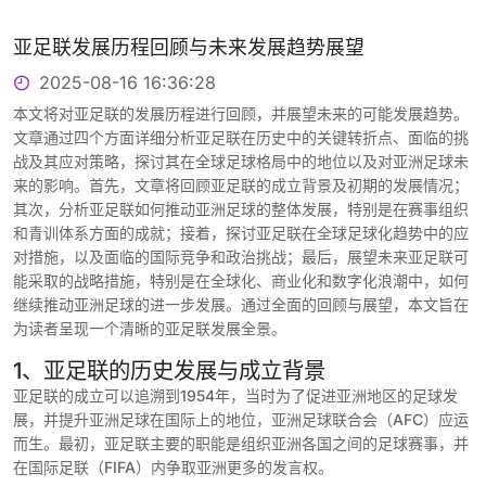
亚足联发展历程回顾与未来发展趋势展望
2025-08-16 16:36:28
本文将对亚足联的发展历程进行回顾，并展望未来的可能发展趋势。
文章通过四个方面详细分析亚足联在历史中的关键转折点、面临的挑
战及其应对策略，探讨其在全球足球格局中的地位以及对亚洲足球未
来的影响。首先，文章将回顾亚足联的成立背景及初期的发展情况；
其次，分析亚足联如何推动亚洲足球的整体发展，特别是在赛事组织
和青训体系方面的成就；接着，探讨亚足联在全球足球化趋势中的应
对措施，以及面临的国际竞争和政治挑战；最后，展望未来亚足联可
能采取的战略措施，特别是在全球化、商业化和数字化浪潮中，如何
继续推动亚洲足球的进一步发展。通过全面的回顾与展望，本文旨在
为读者呈现一个清晰的亚足联发展全景。
1、亚足联的历史发展与成立背景
亚足联的成立可以追溯到1954年，当时为了促进亚洲地区的足球发
展，并提升亚洲足球在国际上的地位，亚洲足球联合会（AFC）应运
而生。最初，亚足联主要的职能是组织亚洲各国之间的足球赛事，并
在国际足联（FIFA）内争取亚洲更多的发言权。