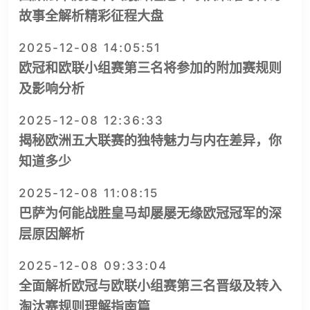
故事全解析精彩征程大盘
2025-12-08 14:05:51
欧冠和欧联小组赛第三名将参加的附加赛规则
及影响分析
2025-12-08 12:36:33
揭秘欧洲五大联赛的独特魅力与内在差异，你
知道多少
2025-12-08 11:08:15
巴萨为何能战胜皇马却屡屡无缘欧冠冠军的深
层原因解析
2025-12-08 09:33:04
全面解析欧冠与欧联小组赛第三名晋级及转入
淘汰赛规则理解指南篇