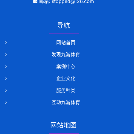
邮箱: stopped@126.com
导航
网站首页
发现九游体育
案例中心
企业文化
服务种类
互动九游体育
网站地图