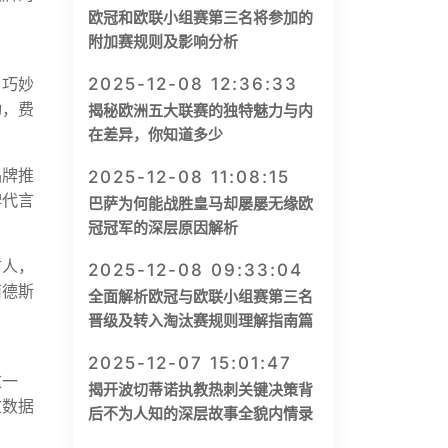
欧冠和欧联小组赛第三名将参加的
附加赛规则及影响分析
，巧妙
2025-12-08 12:36:33
动，费
揭秘欧洲五大联赛的独特魅力与内
在差异，你知道多少
品牌推
2025-12-08 11:08:15
牌代言
巴萨为何能战胜皇马却屡屡无缘欧
冠冠军的深层原因解析
言人，
2025-12-08 09:33:04
南德斯
全面解析欧冠与欧联小组赛第三名
晋级及转入淘汰赛规则理解指南篇
2025-12-07 15:01:47
这一
揭开波切蒂诺执教热刺关键决策背
过数据
后不为人知的深层故事全貌内情录