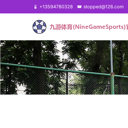
+13594780328
stopped@126.com