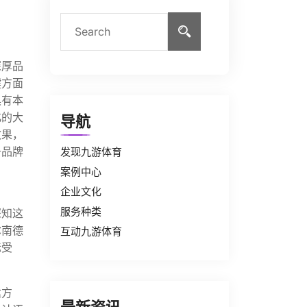
深厚品
键方面
具有本
化的大
导航
效果，
升品牌
发现九游体育
案例中心
企业文化
服务种类
深知这
尔南德
互动九游体育
标受
达方