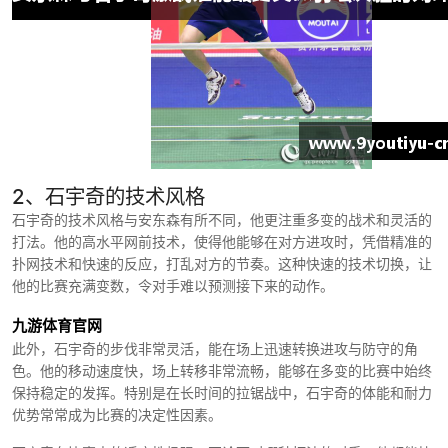
2、石宇奇的技术风格
石宇奇的技术风格与安东森有所不同，他更注重多变的战术和灵活的
打法。他的高水平网前技术，使得他能够在对方进攻时，凭借精准的
扑网技术和快速的反应，打乱对方的节奏。这种快速的技术切换，让
他的比赛充满变数，令对手难以预测接下来的动作。
九游体育官网
此外，石宇奇的步伐非常灵活，能在场上迅速转换进攻与防守的角
色。他的移动速度快，场上转移非常流畅，能够在多变的比赛中始终
保持稳定的发挥。特别是在长时间的拉锯战中，石宇奇的体能和耐力
优势常常成为比赛的决定性因素。