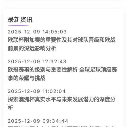
最新资讯
2025-12-09 14:05:03
欧联杯附加赛的重要性及其对球队晋级和欧战
前景的深远影响分析
2025-12-09 12:32:43
欧冠赛事的级别与重要性解析 全球足球顶级赛
事的荣耀与挑战
2025-12-09 11:02:04
探索澳洲杯真实水平与未来发展潜力的深度分
析
2025-12-09 09:34:44