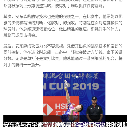
都能根据场上形势调整策略，使得对手难以抓住任何漏洞。
其次，安东森的防守技术也是他的强项之一。在比赛中，他常能以优
雅的步伐和精准的判断，化解对手的强攻。特别是在面对速度极快的
球员时，他总能迅速恢复站位，做出精准的反应，消耗对手的体力，
最终形成反击机会。
最后，安东森的攻击力也不容忽视。凭借其出色的跳杀技术和强劲的
网前控制，他在进攻时总能一击必中，轻松突破对方防线，拿下关键
分数。无论是单打还是双打比赛，他总能通过一系列细腻的配合，将
对手的防线一一撕开。