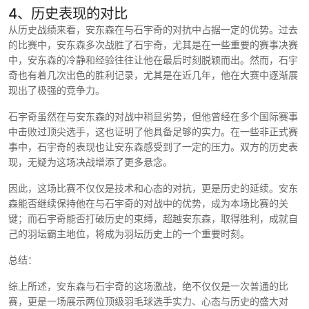
4、历史表现的对比
从历史战绩来看，安东森在与石宇奇的对抗中占据一定的优势。过去
的比赛中，安东森多次战胜了石宇奇，尤其是在一些重要的赛事决赛
中，安东森的冷静和经验往往让他在最后时刻脱颖而出。然而，石宇
奇也有着几次出色的胜利记录，尤其是在近几年，他在大赛中逐渐展
现出了极强的竞争力。
石宇奇虽然在与安东森的对战中稍显劣势，但他曾经在多个国际赛事
中击败过顶尖选手，这也证明了他具备足够的实力。在一些非正式赛
事中，石宇奇的表现也让安东森感受到了一定的压力。双方的历史表
现，无疑为这场决战增添了更多悬念。
因此，这场比赛不仅仅是技术和心态的对抗，更是历史的延续。安东
森能否继续保持他在与石宇奇的对战中的优势，成为本场比赛的关
键；而石宇奇能否打破历史的束缚，超越安东森，取得胜利，成就自
己的羽坛霸主地位，将成为羽坛历史上的一个重要时刻。
总结：
综上所述，安东森与石宇奇的这场激战，绝不仅仅是一次普通的比
赛，更是一场展示两位顶级羽毛球选手实力、心态与历史的盛大对