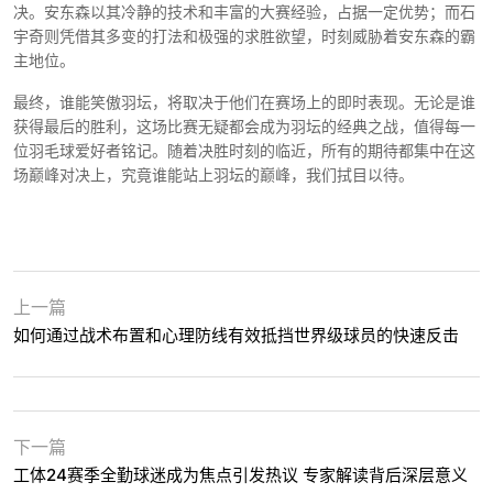
决。安东森以其冷静的技术和丰富的大赛经验，占据一定优势；而石
宇奇则凭借其多变的打法和极强的求胜欲望，时刻威胁着安东森的霸
主地位。
最终，谁能笑傲羽坛，将取决于他们在赛场上的即时表现。无论是谁
获得最后的胜利，这场比赛无疑都会成为羽坛的经典之战，值得每一
位羽毛球爱好者铭记。随着决胜时刻的临近，所有的期待都集中在这
场巅峰对决上，究竟谁能站上羽坛的巅峰，我们拭目以待。
上一篇
如何通过战术布置和心理防线有效抵挡世界级球员的快速反击
下一篇
工体24赛季全勤球迷成为焦点引发热议 专家解读背后深层意义