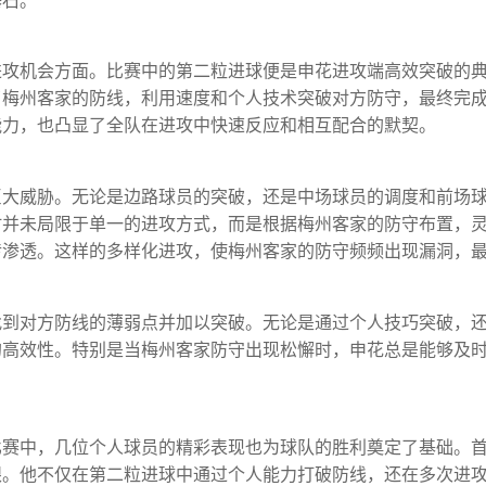
基石。
进攻机会方面。比赛中的第二粒进球便是申花进攻端高效突破的
了梅州客家的防线，利用速度和个人技术突破对方防守，最终完
能力，也凸显了全队在进攻中快速反应和相互配合的默契。
巨大威胁。无论是边路球员的突破，还是中场球员的调度和前场
时并未局限于单一的进攻方式，而是根据梅州客家的防守布置，
传渗透。这样的多样化进攻，使梅州客家的防守频频出现漏洞，
找到对方防线的薄弱点并加以突破。无论是通过个人技巧突破，
的高效性。特别是当梅州客家防守出现松懈时，申花总是能够及
比赛中，几位个人球员的精彩表现也为球队的胜利奠定了基础。
眼。他不仅在第二粒进球中通过个人能力打破防线，还在多次进