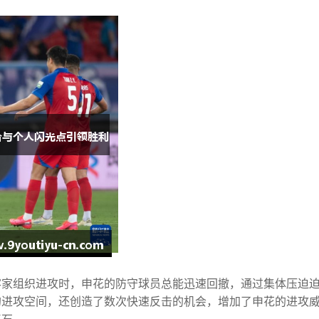
客家组织进攻时，申花的防守球员总能迅速回撤，通过集体压迫
的进攻空间，还创造了数次快速反击的机会，增加了申花的进攻