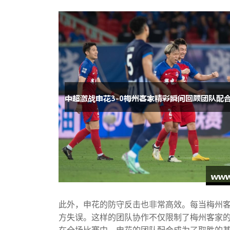
此外，申花的防守反击也非常高效。每当梅州
方失误。这样的团队协作不仅限制了梅州客家