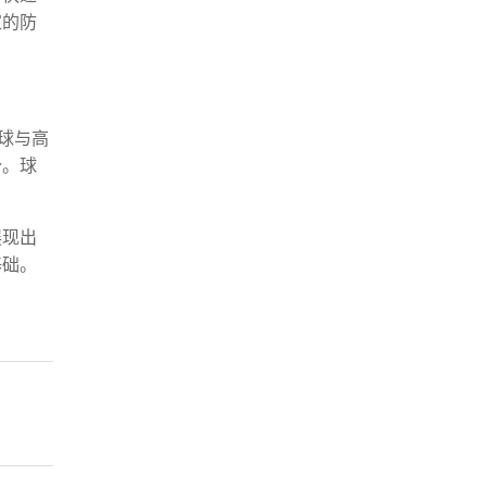
家的防
球与高
势。球
展现出
基础。