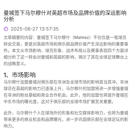
曼城签下马尔穆什对英超市场及品牌价值的深远影响
分析
2025-06-27 13:57:35
文章摘要的内容：曼城签下马尔穆什（Mahrez）不仅仅是一笔球员
转会交易，更是对英超市场和俱乐部品牌价值产生深远影响的重要事
件。本文从市场影响、球员形象、战术布局以及赛事表现四个方面详
细分析了这一转会对曼城和英超的影响，揭示了其在全球足球舞台上
的战略意义。
1、市场影响
马尔穆什加盟曼城对俱乐部在非洲及全球市场的影响首当其冲。非洲
球员在英超的影响力已逐渐上升，马尔穆什的加盟将进一步增强曼城
在非洲的粉丝基础和商业合作机会。此外，他的加盟也将提升曼城在
中东市场的曝光度，这对于俱乐部的全球市场扩展至关重要。
此外，马尔穆什个人在球场外的形象和社交媒体影响力，也将为曼城
带来更多的商业机会和品牌曝光，进一步巩固俱乐部在全球足坛的影
响力。