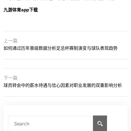
九游体育app下载
上一篇
如何通过历年晋级数据分析足总杯赛制演变与球队表现趋势
下一篇
球员转会中的薪水待遇与信心因素对职业发展的双重影响分析