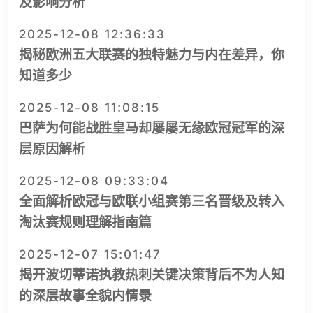
及影响分析
2025-12-08 12:36:33
揭秘欧洲五大联赛的独特魅力与内在差异，你
知道多少
2025-12-08 11:08:15
巴萨为何能战胜皇马却屡屡无缘欧冠冠军的深
层原因解析
2025-12-08 09:33:04
全面解析欧冠与欧联小组赛第三名晋级及转入
淘汰赛规则理解指南篇
2025-12-07 15:01:47
揭开波切蒂诺执教热刺关键决策背后不为人知
的深层故事全貌内情录