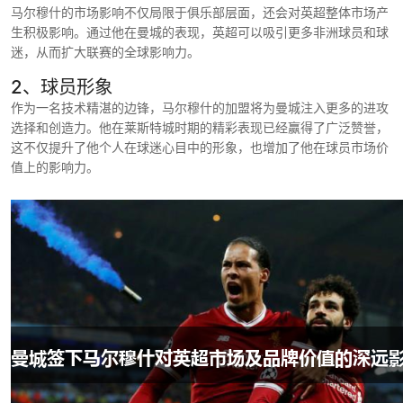
马尔穆什的市场影响不仅局限于俱乐部层面，还会对英超整体市场产
生积极影响。通过他在曼城的表现，英超可以吸引更多非洲球员和球
迷，从而扩大联赛的全球影响力。
2、球员形象
作为一名技术精湛的边锋，马尔穆什的加盟将为曼城注入更多的进攻
选择和创造力。他在莱斯特城时期的精彩表现已经赢得了广泛赞誉，
这不仅提升了他个人在球迷心目中的形象，也增加了他在球员市场价
值上的影响力。