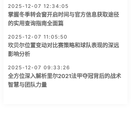
2025-12-07 12:34:05
掌握冬季转会窗开启时间与官方信息获取途径
的实用查询指南全面篇
2025-12-07 11:05:50
坎贝尔位置变动对比赛策略和球队表现的深远
影响分析
2025-12-07 09:33:26
全方位深入解析里尔2021法甲夺冠背后的战术
智慧与团队力量