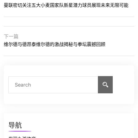
曼联密切关注五大小麦国家队新星潜力球员展现未来无限可能
下一篇
维尔德与德昂泰维尔德的激战揭秘与拳坛震撼回顾
导航