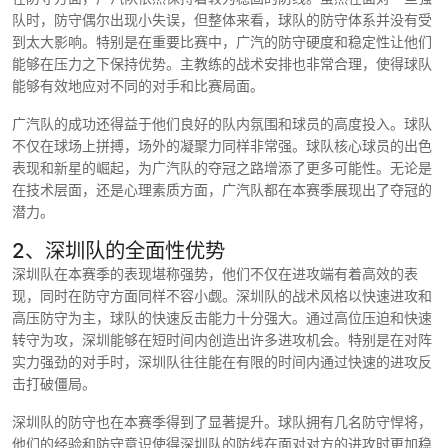
队时，防守偶尔出现小失误，但整体来看，球队的防守体系并没有受
到太大影响。特别是在重要比赛中，广汽的防守硬度和稳定性让他们
能够在压力之下保持优势。主教练的战术安排也非常合理，使得球队
能够有效地应对不同的对手和比赛局面。
广汽队的成功还得益于他们良好的队内氛围和球员的高度投入。球队
不仅在球场上拼搏，场外的凝聚力同样非常强。球队核心球员的出色
表现和新星的崛起，为广汽队的夺冠之路增添了更多可能性。无论是
在技术层面，还是心理素质方面，广汽队都在本赛季展现出了夺冠的
潜力。
2、深圳队的全面性优势
深圳队在本赛季的表现堪称强势，他们不仅在进攻端有着高效的表
现，同时在防守方面同样不容小觑。深圳队的战术风格以快速进攻和
高压防守为主，球队的快速反击能力十分强大。通过高位压迫和快速
转守为攻，深圳能够在短时间内创造出许多进攻机会。特别是在对阵
实力强劲的对手时，深圳队往往能在有限的时间内通过快速的进攻反
击打破僵局。
深圳队的防守也在本赛季得到了显著提升。球队拥有几名防守悍将，
他们的经验和防守意识使得深圳队的防线在面对对方的进攻时更加稳