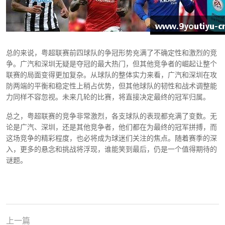
总的来说，粤超联赛前四球队的争冠形势充满了不确定性和激烈的竞
争。广汽和深圳无疑是夺冠的最大热门，但其他竞争者的崛起让整个
联赛的局面变得更加复杂。从球队的整体实力来看，广汽和深圳在攻
防两端的平衡和稳定性上稍占优势，但其他球队的韧性和战术调整能
力同样不容忽视。未来几轮的比赛，将直接决定最终的冠军归属。
总之，粤超联赛的竞争非常激烈，各支球队的表现都充满了变数。无
论是广汽、深圳，还是其他竞争者，他们都在为最终的冠军拼搏，而
这场竞争的精彩程度，也必将成为球迷们关注的焦点。随着赛季的深
入，更多的悬念和挑战将浮现，谁能笑到最后，仍是一个值得期待的
谜题。
上一篇