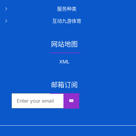
服务种类
互动九游体育
网站地图
XML
邮箱订阅