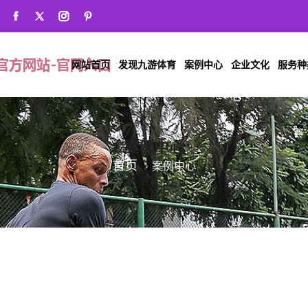
网站首页
发现九游体育
案例中心
企业文化
服务种
案例中心
首页
案例中心