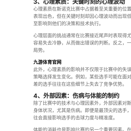
3、心理素质：关键时刻的心理波动
心理素质在斯诺克比赛中占据着至关重要的位
表现出色，但在关键时刻却因心理波动而出现
至影响到他们的决策和技术执行。
心理层面的挑战通常在比赛接近尾声时表现得
容易失去冷静，从而做出错误的判断。反之，
局势。
九游体育官网
此外，心理素质的影响并不仅限于比赛中的失
策略选择发生变化。例如，某些选手可能在面
差的选手往往在这些细节上失去了竞争优势。
4、外部因素：伤病与体能的制约
除了比赛中的技术与心理因素外，外部因素对
身体状况，尤其是伤病。即便是最顶尖的选手
往会直接影响选手的击球力度与精准度。
体能的消耗也是影响比赛的另一个重要因素。