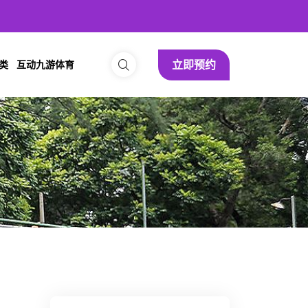
立即预约
类
互动九游体育