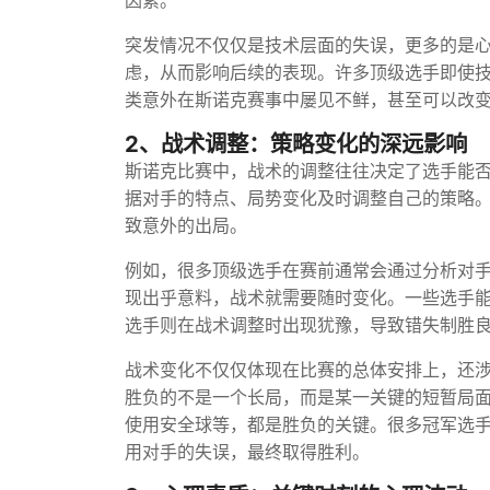
因素。
突发情况不仅仅是技术层面的失误，更多的是
虑，从而影响后续的表现。许多顶级选手即使
类意外在斯诺克赛事中屡见不鲜，甚至可以改
2、战术调整：策略变化的深远影响
斯诺克比赛中，战术的调整往往决定了选手能
据对手的特点、局势变化及时调整自己的策略
致意外的出局。
例如，很多顶级选手在赛前通常会通过分析对
现出乎意料，战术就需要随时变化。一些选手
选手则在战术调整时出现犹豫，导致错失制胜
战术变化不仅仅体现在比赛的总体安排上，还
胜负的不是一个长局，而是某一关键的短暂局
使用安全球等，都是胜负的关键。很多冠军选
用对手的失误，最终取得胜利。