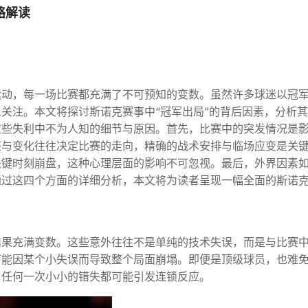
略解读
运动，每一场比赛都充满了不可预知的变数。虽然许多球迷以冠
关注。本文将探讨斯诺克赛事中“冠军出局”的背后因素，分析
这些失利中不为人知的细节与原因。首先，比赛中的突发情况是
整与变化往往决定比赛的走向，精确的战术安排与临场应变是关
关键时刻崩盘，这种心理层面的影响不可忽视。最后，外界因素
通过这四个方面的详细分析，本文将为读者呈现一幅全面的斯诺
结果充满变数。这些意外往往不是单纯的技术失误，而是与比赛
可能因某个小失误而导致整个局面崩塌。即便是顶级球员，也难
，任何一次小小的错失都可能引发连锁反应。