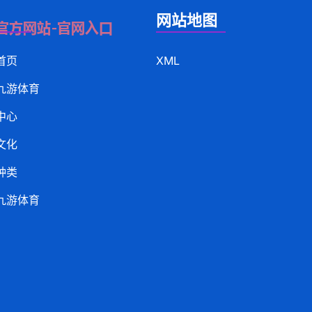
网站地图
首页
XML
九游体育
中心
文化
种类
九游体育