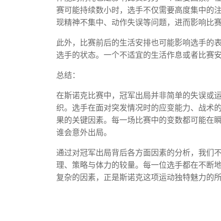
赛可能持续数小时，选手不仅需要高度集中的
现精神不集中、动作失误等问题，进而影响比
此外，比赛前后的生活安排也可能影响选手的
选手的状态。一个不适宜的生活作息或者比赛
总结：
在斯诺克比赛中，冠军出局并非简单的失误或
织。选手在面对突发情况时的应变能力、战术
果的关键因素。每一场比赛中的变数都可能在
谁会意外出局。
通过对冠军出局背后各方面因素的分析，我们
理、策略与体力的较量。每一位选手都在不断
复杂的因素，正是斯诺克这项运动独特魅力的