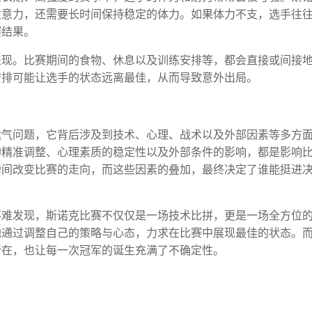
注意力，还需要长时间保持稳定的体力。如果体力不支，选手往
赛结果。
表现。比赛期间的食物、休息以及训练安排等，都会直接或间接
安排可能让选手的状态远离最佳，从而导致意外出局。
运气问题，它背后涉及到技术、心理、战术以及外部因素等多方
的精准调整、心理素质的稳定性以及外部条件的影响，都是影响
瞬间改变比赛的走向，而这些因素的叠加，最终决定了谁能挺进
不难发现，斯诺克比赛不仅仅是一场技术比拼，更是一场全方位
地通过调整自己的策略与心态，力求在比赛中展现最佳的状态。
所在，也让每一次冠军的诞生充满了不确定性。