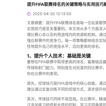
提升FIFA联赛排名的关键策略与实用技巧
2025-04-30 12:13:50
文章摘要：提升FIFA联赛排名是每一位玩家
实用技巧是至关重要的。本文将从多个方面深入
理比赛心态以及利用游戏内的资源和机制。通
强在联赛中的竞争力。每一项策略都将结合实
性地提升自己的竞技水平，迈向更高的排名。
1、提升个人技术：基础是关键
要想在FIFA联赛中取得更高的排名，最基础
传球和射门能力。特别是在对抗激烈的比赛中
你在比赛中的表现。
首先，控球技巧是FIFA游戏中的核心技能。
建议通过反复训练不同的控球方式，逐步提升
其次，传球技巧同样不容忽视。在比赛中，精
过多加练习短传和长传的控制，学习不同角度