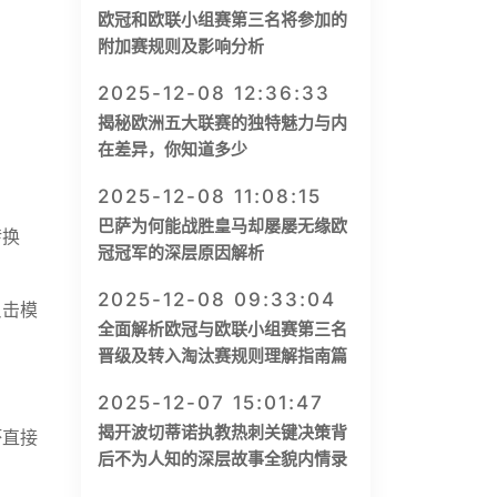
欧冠和欧联小组赛第三名将参加的
附加赛规则及影响分析
2025-12-08 12:36:33
揭秘欧洲五大联赛的独特魅力与内
在差异，你知道多少
2025-12-08 11:08:15
巴萨为何能战胜皇马却屡屡无缘欧
转换
冠冠军的深层原因解析
2025-12-08 09:33:04
反击模
全面解析欧冠与欧联小组赛第三名
晋级及转入淘汰赛规则理解指南篇
2025-12-07 15:01:47
揭开波切蒂诺执教热刺关键决策背
坏直接
后不为人知的深层故事全貌内情录