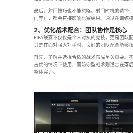
最后，射门技巧也不能忽略。射门时机的选择
门等），都会直接影响比赛结果。通过在训练
2、优化战术配合：团队协作是核心
FIFA联赛不仅仅是个人对抗的竞技，更是团队
其是在面对强大对手时，良好的团队配合能够
首先，了解并选择合适的战术布局至关重要。
占优的情况下使用，而防守型战术则适合在落
整体实力。