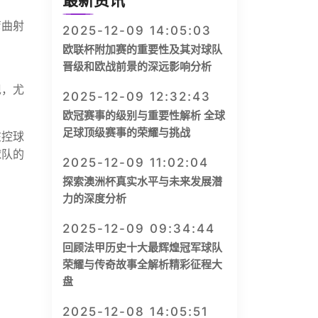
最新资讯
弯曲射
2025-12-09 14:05:03
欧联杯附加赛的重要性及其对球队
晋级和欧战前景的深远影响分析
现，尤
2025-12-09 12:32:43
欧冠赛事的级别与重要性解析 全球
足球顶级赛事的荣耀与挑战
在控球
球队的
2025-12-09 11:02:04
探索澳洲杯真实水平与未来发展潜
力的深度分析
2025-12-09 09:34:44
回顾法甲历史十大最辉煌冠军球队
荣耀与传奇故事全解析精彩征程大
盘
2025-12-08 14:05:51