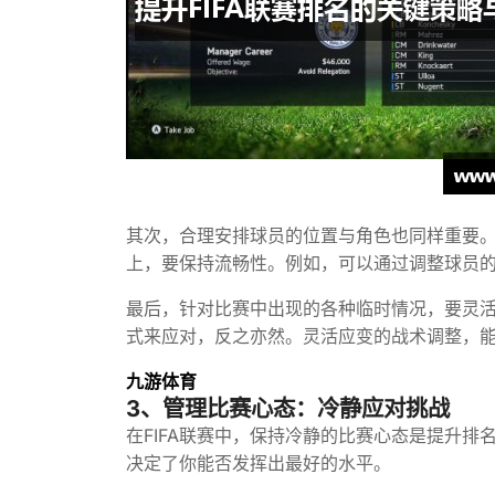
其次，合理安排球员的位置与角色也同样重要
上，要保持流畅性。例如，可以通过调整球员
最后，针对比赛中出现的各种临时情况，要灵
式来应对，反之亦然。灵活应变的战术调整，
九游体育
3、管理比赛心态：冷静应对挑战
在FIFA联赛中，保持冷静的比赛心态是提升
决定了你能否发挥出最好的水平。