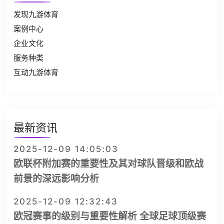
发现九游体育
案例中心
企业文化
服务种类
互动九游体育
最新资讯
2025-12-09 14:05:03
欧联杯附加赛的重要性及其对球队晋级和欧战
前景的深远影响分析
2025-12-09 12:32:43
欧冠赛事的级别与重要性解析 全球足球顶级赛