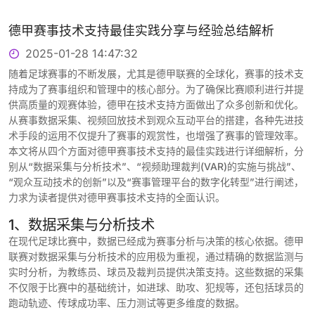
德甲赛事技术支持最佳实践分享与经验总结解析
2025-01-28 14:47:32
随着足球赛事的不断发展，尤其是德甲联赛的全球化，赛事的技术支
持成为了赛事组织和管理中的核心部分。为了确保比赛顺利进行并提
供高质量的观赛体验，德甲在技术支持方面做出了众多创新和优化。
从赛事数据采集、视频回放技术到观众互动平台的搭建，各种先进技
术手段的运用不仅提升了赛事的观赏性，也增强了赛事的管理效率。
本文将从四个方面对德甲赛事技术支持的最佳实践进行详细解析，分
别从“数据采集与分析技术”、“视频助理裁判(VAR)的实施与挑战”、
“观众互动技术的创新”以及“赛事管理平台的数字化转型”进行阐述，
力求为读者提供对德甲赛事技术支持的全面认识。
1、数据采集与分析技术
在现代足球比赛中，数据已经成为赛事分析与决策的核心依据。德甲
联赛对数据采集与分析技术的应用极为重视，通过精确的数据监测与
实时分析，为教练员、球员及裁判员提供决策支持。这些数据的采集
不仅限于比赛中的基础统计，如进球、助攻、犯规等，还包括球员的
跑动轨迹、传球成功率、压力测试等更多维度的数据。