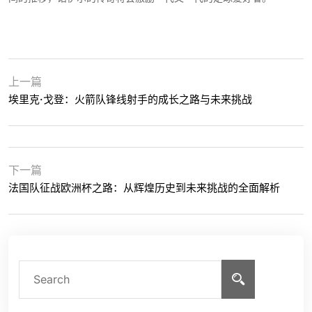
上一篇
埃里克·戈登：火箭队锋线射手的成长之路与未来挑战
下一篇
法国队征战欧洲杯之路：从辉煌历史到未来挑战的全面解析