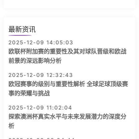
最新资讯
2025-12-09 14:05:03
欧联杯附加赛的重要性及其对球队晋级和欧战
前景的深远影响分析
2025-12-09 12:32:43
欧冠赛事的级别与重要性解析 全球足球顶级赛
事的荣耀与挑战
2025-12-09 11:02:04
探索澳洲杯真实水平与未来发展潜力的深度分
析