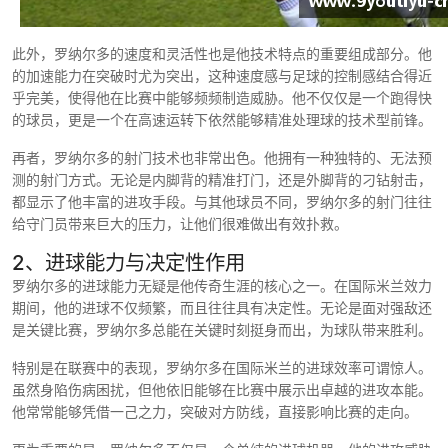
此外，罗纳尔多的速度和灵活性也是他技术特点的重要组成部分。他
的加速能力在突破时尤为突出，这种速度感与足球的控制感结合得近
乎完美，使得他在比赛中能够频频制造威胁。他不仅仅是一个跑得快
的球员，更是一个在高速运转下依然能够精准处理球的技术型前锋。
再者，罗纳尔多的射门技术也非常出色。他拥有一种独特的、无法预
测的射门方式。无论是内脚背的精准打门，还是外脚背的刁钻射击，
都显示了他丰富的进攻手段。与其他球员不同，罗纳尔多的射门往往
给守门员带来巨大的压力，让他们很难做出有效扑救。
2、进球能力与决定性作用
罗纳尔多的进球能力无疑是他传奇生涯的核心之一。在国际米兰效力
期间，他的进球不仅频繁，而且往往具有决定性。无论是面对强敌还
是关键比赛，罗纳尔多总能在关键时刻挺身而出，为球队带来胜利。
特别是在联赛中的表现，罗纳尔多在国际米兰的进球效率可谓惊人。
虽然身陷伤病困扰，但他依旧能够在比赛中展示出卓越的进攻本能。
他常常能够凭借一己之力，突破对方防线，直接影响比赛的走向。