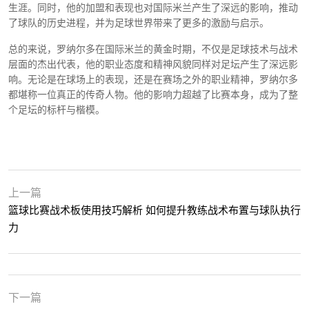
生涯。同时，他的加盟和表现也对国际米兰产生了深远的影响，推动
了球队的历史进程，并为足球世界带来了更多的激励与启示。
总的来说，罗纳尔多在国际米兰的黄金时期，不仅是足球技术与战术
层面的杰出代表，他的职业态度和精神风貌同样对足坛产生了深远影
响。无论是在球场上的表现，还是在赛场之外的职业精神，罗纳尔多
都堪称一位真正的传奇人物。他的影响力超越了比赛本身，成为了整
个足坛的标杆与楷模。
上一篇
篮球比赛战术板使用技巧解析 如何提升教练战术布置与球队执行
力
下一篇