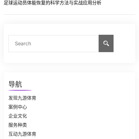
足球运动员体能恢复的科学方法与实战应用分析
导航
发现九游体育
案例中心
企业文化
服务种类
互动九游体育