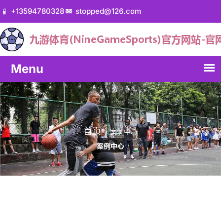
+13594780328
stopped@126.com
案例中心
首页
案例中心