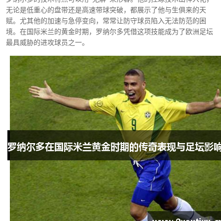
无论是低重心的盘带还是高速带球突破，都展示了他与生俱来的天
赋。尤其他的加速与急停变向，常常让防守球员陷入无法防范的困
境。在国际米兰的黄金时期，罗纳尔多凭借这项技能成为了欧洲足坛
最具威胁的进攻球员之一。