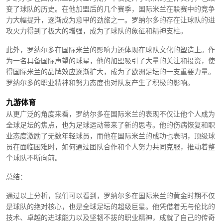
变了球队的历史。在他加盟后的几个赛季，国际米兰在联赛中的竞争
力大幅提升，逐渐成为意甲的劲旅之一。罗纳尔多的存在让球队的进
攻火力得到了极大的增强，成为了球队的象征和精神支柱。
此外，罗纳尔多在国际米兰的影响力还体现在球队文化的塑造上。作
为一名具备国际声望的球星，他的加盟吸引了大量的关注和投资，使
得国际米兰的品牌效应逐渐扩大，成为了欧洲足坛的一支重要力量。
罗纳尔多的职业精神和努力态度也对队友产生了积极的影响。
九游体育
从更广泛的角度来看，罗纳尔多在国际米兰的表现不仅让他个人成为
全球足坛的焦点，也为足球运动带来了新的思考。他的伤病恢复和职
业态度激励了无数年轻球员，而他在国际米兰的成功也表明，顶级球
员在面临困难时，如何通过团队合作和个人努力共同克服，推动着整
个球队不断向前。
总结：
通过以上分析，我们可以看到，罗纳尔多在国际米兰的黄金时期不仅
是球队的绝对核心，也是全球足坛的超级巨星。他凭借着无与伦比的
技术、卓越的进球能力以及坚韧不拔的职业精神，成就了自己的传奇