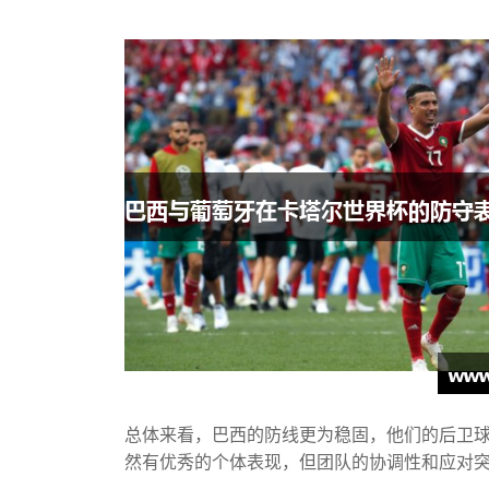
总体来看，巴西的防线更为稳固，他们的后卫
然有优秀的个体表现，但团队的协调性和应对