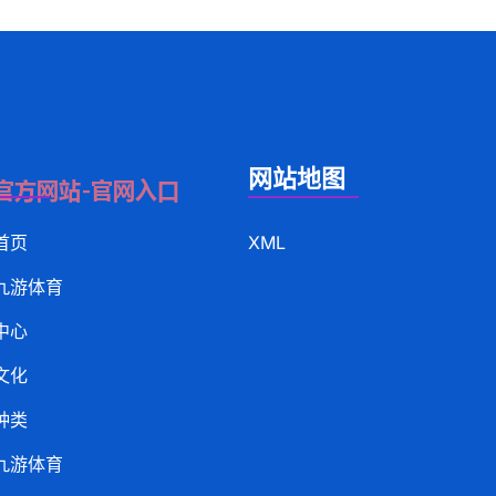
网站地图
首页
XML
九游体育
中心
文化
种类
九游体育