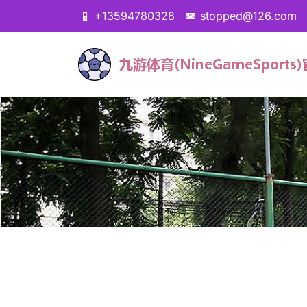
+13594780328
stopped@126.com