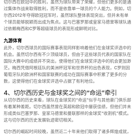
切尔西在欧冠中的胜利，虽然为球队带来了荣耀，但他们更多的是通
过集体作战来取得胜利，而不是依靠单一球员的个人能力。例如，切
尔西2012年夺得欧冠冠军时，虽然球队整体表现突出，但并未有单
个球员能够脱颖而出成为焦点。这与巴塞罗那或皇家马德里等球队通
过依赖梅西和C罗等超级球员的表现形成鲜明对比。
九游体育
此外，切尔西球员的国际赛事表现同样影响着他们在金球奖评选中的
机会。虽然切尔西有不少顶级球员，但由于这些球员代表的国家队在
国际大赛中的成绩并不突出，使得他们在金球奖评选中的机会更加渺
茫。梅西凭借阿根廷队的美洲杯冠军和世界杯的出色表现，C罗则因
葡萄牙队的欧洲杯和国家联赛的成功在国际赛事中积累了更多的分
数，这使得他们在金球奖评选中占据了有利地位。
4、切尔西历史与金球奖之间的“命运”牵引
从切尔西的历史来看，球队在金球奖的“命运”似乎与其他豪门俱乐部
有着某种差距。切尔西虽然曾在英超和欧冠中屡获佳绩，但他们并未
形成类似巴塞罗那、皇家马德里和曼联那样的金球奖“收割机”模式。
这与切尔西的历史发展轨迹密切相关。
切尔西的崛起时间较晚，虽然近二十年来他们取得了诸多辉煌成就，