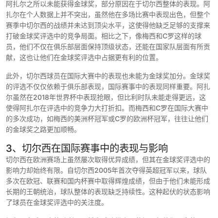
阿扎尔之所以未能获得金球奖，部分原因在于切尔西整体的表现。阿
扎尔在个人数据上并不突出，虽然他在多场比赛中表现出色，但整个
赛季中切尔西的战绩并未达到顶尖水平，这使得他缺乏足够的支撑来
打破金球奖评选中的竞争局面。相比之下，像梅西和C罗这样的球
员，他们不仅在俱乐部层面保持顶级状态，还能在国家队层面有所贡
献，这也让他们在金球奖评选中占据更有利的位置。
此外，切尔西球员在国际大赛中的表现也未能为金球奖加分。金球奖
的评选不仅仅依赖于俱乐部表现，国际赛事中的表现同样重要。阿扎
尔虽然在2018年世界杯中表现抢眼，但比利时队未能走得更远，这
使得阿扎尔在评选中的竞争力大打折扣。而梅西和C罗在国际大赛中
的多次成功，如梅西的美洲杯冠军或C罗的欧洲杯冠军，往往让他们
的金球奖之路更加顺畅。
3、切尔西在国际赛事中的表现与影响
切尔西在欧洲赛场上虽然屡次取得优异成绩，但其在金球奖评选中的
影响力却始终有限。自切尔西2005年首次夺得英超冠军以来，球队
多次在欧冠、联赛和国内杯赛中取得辉煌成绩，但由于他们未能形成
长期的王朝统治，球队整体的表现缺乏持续性。这种起伏的状态影响
了球员在金球奖评选中的关注度。