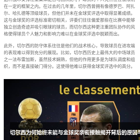
在一定的框架之内。在过去的几年里，切尔西曾拥有像德罗巴、阿扎
尔、哈扎德等顶级球员，但他们并未在金球奖评选中取得显著成绩。
这与金球奖的评选标准密切相关，评委们往往偏爱那些在比赛中能够
独立创造奇迹并吸引眼球的球员，而切尔西这种更注重团队协作的风
格使得球员个人魅力和影响力难以在金球奖评选中脱颖而出。
此外，切尔西的防守体系往往是他们的战术核心，导致球员在进攻端
的表现难以得到充分的展现。比如，切尔西历史上最伟大的中场球员
之一法布雷加斯，虽然技术娴熟，但他的作用更多是为球队调度和组
织，而不是直接破门得分。这使得他难以获得金球奖评选中的高分。