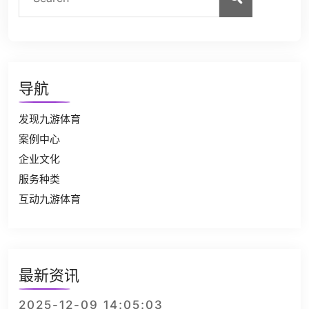
导航
发现九游体育
案例中心
企业文化
服务种类
互动九游体育
最新资讯
2025-12-09 14:05:03