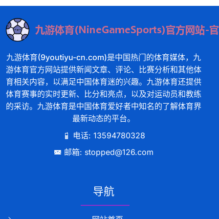
九游体育(9youtiyu-cn.com)是中国热门的体育媒体，九
游体育官方网站提供新闻文章、评论、比赛分析和其他体
育相关内容，以满足中国体育迷的兴趣。九游体育还提供
体育赛事的实时更新、比分和亮点，以及对运动员和教练
的采访。九游体育是中国体育爱好者中知名的了解体育界
最新动态的平台。
电话: 13594780328
邮箱: stopped@126.com
导航