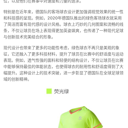
位，以及他们在赛事中对速度和力量的追求。
特别是在近年来，德国队的客场球衣设计更加强调视觉效果的统一性
和科技感的呈现。例如，2020年德国队推出的绿色客场球衣就采用
了简洁而富有现代感的设计风格。球衣上巧妙的几何图案和流畅的线
条，不仅让球员在场上表现得更加英姿飒爽，也传递了一种现代足球
与创新技术完美结合的形象。
现代设计也带来了更多的功能性考虑，绿色球衣不再只是美观的象
征，它还融入了更多科技材料，提升了球员在比赛中的舒适度与运动
表现。例如，透气性强的面料和轻便的结构设计，不仅让球员在比赛
中能够保持最佳的体能状态，也使得球衣的耐用性和舒适度得到了大
幅提升。这种设计上的技术突破，进一步彰显了德国队在全球足球领
域的创新精神。