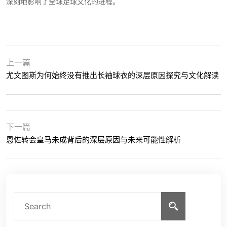
深刻地影响了全球足球文化的进程。
上一篇
尤文图斯为何始终没有推出长袖球衣的深层原因探究与文化解读
下一篇
恩佐转会皇马未成背后的深层原因与未来可能性解析