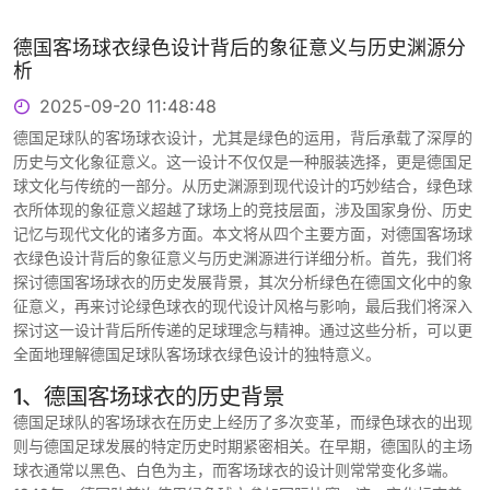
德国客场球衣绿色设计背后的象征意义与历史渊源分
析
2025-09-20 11:48:48
德国足球队的客场球衣设计，尤其是绿色的运用，背后承载了深厚的
历史与文化象征意义。这一设计不仅仅是一种服装选择，更是德国足
球文化与传统的一部分。从历史渊源到现代设计的巧妙结合，绿色球
衣所体现的象征意义超越了球场上的竞技层面，涉及国家身份、历史
记忆与现代文化的诸多方面。本文将从四个主要方面，对德国客场球
衣绿色设计背后的象征意义与历史渊源进行详细分析。首先，我们将
探讨德国客场球衣的历史发展背景，其次分析绿色在德国文化中的象
征意义，再来讨论绿色球衣的现代设计风格与影响，最后我们将深入
探讨这一设计背后所传递的足球理念与精神。通过这些分析，可以更
全面地理解德国足球队客场球衣绿色设计的独特意义。
1、德国客场球衣的历史背景
德国足球队的客场球衣在历史上经历了多次变革，而绿色球衣的出现
则与德国足球发展的特定历史时期紧密相关。在早期，德国队的主场
球衣通常以黑色、白色为主，而客场球衣的设计则常常变化多端。