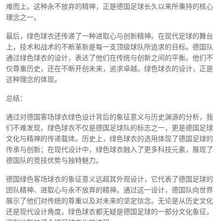
难而上。这种永不放弃的精神，正是德国足球长久以来所秉持的核心
理念之一。
最后，绿色球衣还传递了一种进取心与创新精神。在现代足球的舞台
上，技术和战术的不断革新是每一支顶级球队所追求的目标。德国队
通过绿色球衣的设计，表达了他们在传统与创新之间的平衡。他们不
仅尊重历史，还在不断开创未来，追求卓越。绿色球衣的设计，正是
这种理念的体现。
总结：
通过对德国客场球衣绿色设计背后的象征意义与历史渊源的分析，我
们不难发现，绿色球衣不仅是德国足球队的标志之一，更是德国足球
文化与精神的传递载体。历史上，绿色球衣的选用体现了德国足球的
传承与创新；在现代设计中，绿色球衣融入了更多科技元素，展现了
德国队的竞技优势与独特魅力。
德国绿色客场球衣的象征意义远超其外观设计，它代表了德国足球的
团队精神、进取心与永不放弃的精神。通过这一设计，德国队向世界
展示了他们对传统的尊重以及对未来的坚定信念。无论是从历史文化
还是现代设计角度，绿色球衣都无疑是德国足球的一部分文化象征，