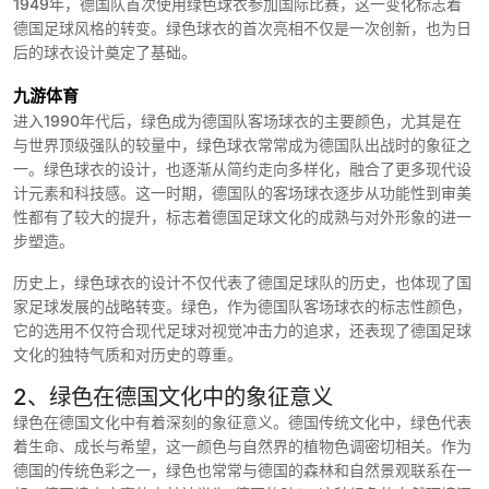
1949年，德国队首次使用绿色球衣参加国际比赛，这一变化标志着
德国足球风格的转变。绿色球衣的首次亮相不仅是一次创新，也为日
后的球衣设计奠定了基础。
九游体育
进入1990年代后，绿色成为德国队客场球衣的主要颜色，尤其是在
与世界顶级强队的较量中，绿色球衣常常成为德国队出战时的象征之
一。绿色球衣的设计，也逐渐从简约走向多样化，融合了更多现代设
计元素和科技感。这一时期，德国队的客场球衣逐步从功能性到审美
性都有了较大的提升，标志着德国足球文化的成熟与对外形象的进一
步塑造。
历史上，绿色球衣的设计不仅代表了德国足球队的历史，也体现了国
家足球发展的战略转变。绿色，作为德国队客场球衣的标志性颜色，
它的选用不仅符合现代足球对视觉冲击力的追求，还表现了德国足球
文化的独特气质和对历史的尊重。
2、绿色在德国文化中的象征意义
绿色在德国文化中有着深刻的象征意义。德国传统文化中，绿色代表
着生命、成长与希望，这一颜色与自然界的植物色调密切相关。作为
德国的传统色彩之一，绿色也常常与德国的森林和自然景观联系在一