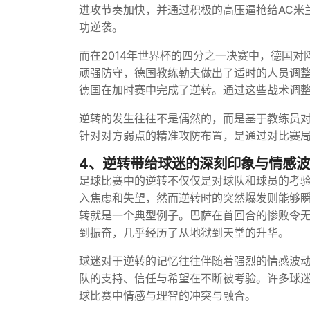
进攻节奏加快，并通过积极的高压逼抢给AC米
功逆袭。
而在2014年世界杯的四分之一决赛中，德国
顽强防守，德国教练勒夫做出了适时的人员调
德国在加时赛中完成了逆转。通过这些战术调
逆转的发生往往不是偶然的，而是基于教练员
针对对方弱点的精准攻防布置，是通过对比赛
4、逆转带给球迷的深刻印象与情感
足球比赛中的逆转不仅仅是对球队和球员的考
入焦虑和失望，然而逆转时的突然爆发则能够瞬
转就是一个典型例子。巴萨在首回合的惨败令
到振奋，几乎经历了从地狱到天堂的升华。
球迷对于逆转的记忆往往伴随着强烈的情感波
队的支持、信任与希望在不断被考验。许多球迷
球比赛中情感与理智的冲突与融合。