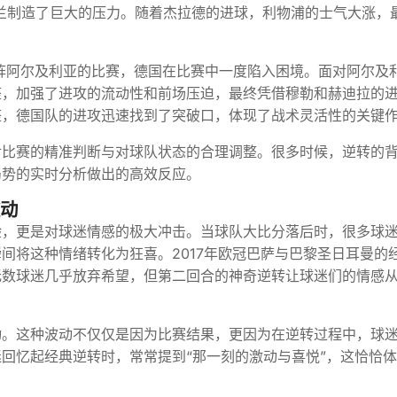
兰制造了巨大的压力。随着杰拉德的进球，利物浦的士气大涨，
对阵阿尔及利亚的比赛，德国在比赛中一度陷入困境。面对阿尔及
整，加强了进攻的流动性和前场压迫，最终凭借穆勒和赫迪拉的
整，德国队的进攻迅速找到了突破口，体现了战术灵活性的关键
对比赛的精准判断与对球队状态的合理调整。很多时候，逆转的
局势的实时分析做出的高效反应。
波动
验，更是对球迷情感的极大冲击。当球队大比分落后时，很多球
间将这种情绪转化为狂喜。2017年欧冠巴萨与巴黎圣日耳曼的
无数球迷几乎放弃希望，但第二回合的神奇逆转让球迷们的情感
动。这种波动不仅仅是因为比赛结果，更因为在逆转过程中，球
回忆起经典逆转时，常常提到“那一刻的激动与喜悦”，这恰恰