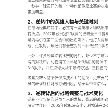
这些经典的逆转瞬间通常发生在比赛的关键时
一秒钟，球员们的每一个动作都像是比赛的决
更加明显。
2、逆转中的英雄人物与关键时刻
在每场经典逆转中，必定有一些英雄人物站出
转折点。2017年欧洲冠军联赛的巴黎圣日耳
是内马尔在第二回合中的出色发挥，他打入两
破、进攻时，球迷们都会感受到一种“逆转”即
此外，许多经典逆转比赛的背后，都少不了球队
浦的对决中，利物浦在上半场0-3落后的情况
3-3扳平，并在点球大战中最终夺冠。杰拉德
这些英雄人物不仅仅是技术上的精英，更重要
员的表现往往能够打破困境，给全队带来信心
3、逆转背后的战略调整与战术变化
逆转不仅仅依靠球员个人的发挥，背后的战略
决定性作用。2005年欧冠决赛中，利物浦在0