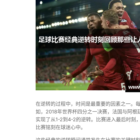
在逆转的过程中，时间是最重要的因素之一。
如，2018年世界杯四分之一决赛，法国与阿
实现了从1-2到4-2的逆转。比赛进入最后时
比赛铭刻在球迷心中。