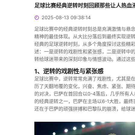
足球比赛经典逆转时刻回顾那些让人热血
2025-08-13 09:38:14
足球比赛中的经典逆转时刻总是充满激情与悬
精神的最佳体现。从大比分落后到最终实现逆
经典的足球逆转时刻，从多个角度探讨这些精
述：一是逆转的戏剧性和紧张感，二是逆转中
转给球迷带来的深刻印象与情感波动。通过这
1、逆转的戏剧性与紧张感
足球比赛中，逆转常常充满了戏剧性，尤其是
历了天翻地覆的变化，兴奋、焦虑、紧张、期待
的对决，巴萨在首回合以0-4落后，几乎所有
的经典逆转之一，巴萨在主场以6-1大胜，最
还在于巴萨的顽强拼搏和巴黎队的崩溃，给球