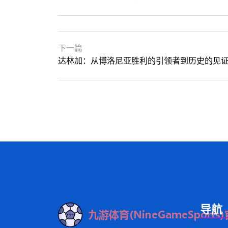
下一篇
达林加：从博洛尼亚胜利的引领者到历史的见
导航