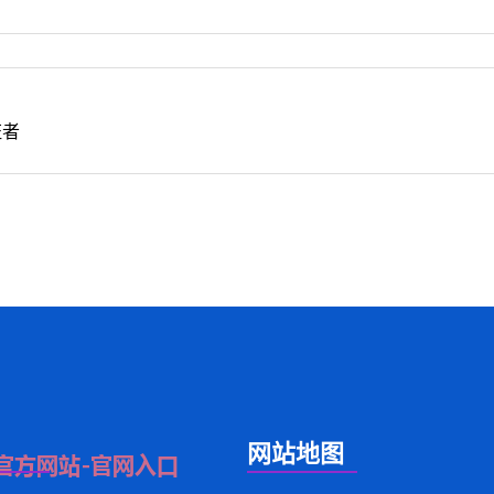
证者
网站地图