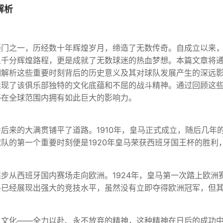
解析
豪门之一，历经数十年辉煌岁月，缔造了无数传奇。自成立以来
五千分辉煌路程，更是成就了无数球迷的热血梦想。本篇文章将
细解析这些重要时刻背后的历史意义及其对球队发展产生的深远
展现了该俱乐部独特的文化底蕴和不屈的战斗精神。通过回顾这
够在全球范围内拥有如此巨大的影响力。
后来的大满贯铺平了道路。1910年，皇马正式成立，随后几年
队的第一个重要时刻便是1920年皇马荣获西班牙国王杯的胜利
步从西班牙国内赛场走向欧洲。1924年，皇马第一次踏上欧洲
马已经展现出强大的竞技水平，虽然没有立即夺得欧洲冠军，但
队文化——全力以赴、永不放弃的精神，这种精神在日后的成功