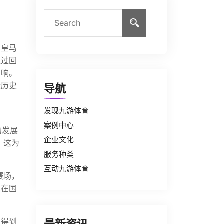
，皇马
通过回
影响。
些历史
导航
发现九游体育
案例中心
的发展
企业文化
，这为
服务种类
互动九游体育
赛场，
其在国
中得到