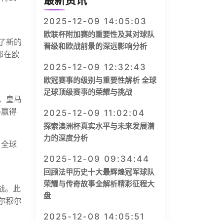
最新资讯
2025-12-09 14:05:03
欧联杯附加赛的重要性及其对球队
了新的
晋级和欧战前景的深远影响分析
部在欧
2025-12-09 12:32:43
欧冠赛事的级别与重要性解析 全球
足球顶级赛事的荣耀与挑战
，皇马
马赢得
2025-12-09 11:02:04
探索澳洲杯真实水平与未来发展潜
力的深度分析
了全球
2025-12-09 09:34:44
回顾法甲历史十大最辉煌冠军球队
荣耀与传奇故事全解析精彩征程大
战。此
盘
尔穆尔
2025-12-08 14:05:51