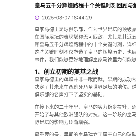
皇马五千分辉煌路程十个关键时刻回顾与
2025-08-07 18:44:29
皇家马德里足球俱乐部，作为世界足坛的顶级
在国际足坛的表现堪称无可匹敌，尤其是其近
顾皇马五千分辉煌路程中的十个关键时刻，详
这些关键时刻不仅塑造了皇马的辉煌历史，也
事件，我们能够更好地理解皇家马德里为何能
1、创立初期的奠基之战
皇家马德里的辉煌并非一蹴而就，早期的成功为
决定了其未来在西班牙乃至世界足坛的地位。球
俱乐部的名声打下了坚实的基础。
在接下来的二十年里，皇马的实力稳步提升，逐
开始了与其他欧洲强队的对抗。这一阶段的皇
际足坛的影响力逐渐增强。
最重要的是，早期的皇马建立了属于自己的球