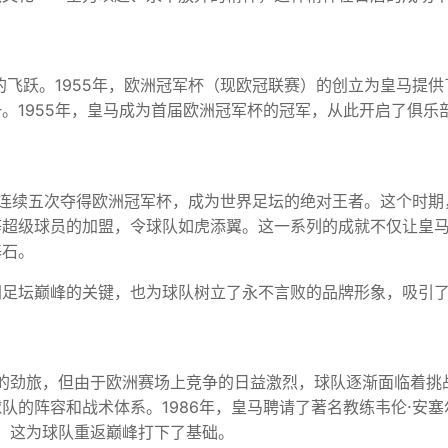
的飞跃。1955年，欧洲冠军杯（现欧冠联赛）的创立为皇马提供
。1955年，皇马成为首届欧洲冠军杯的冠军，从此开启了俱乐
年间连续五次夺得欧洲冠军杯，成为世界足坛的绝对王者。这个时期
等超级球员的加盟，令球队如虎添翼。这一系列的成就不仅让皇
基石。
洲足坛巅峰的关键，也为球队树立了永不言败的品牌形象，吸引
赛的劲旅，但由于欧洲赛场上竞争的日益激烈，球队逐渐面临着挑
队的阵容和战术体系。1986年，皇马聘请了著名教练韦伦·安塞
球员，这为球队重返巅峰打下了基础。