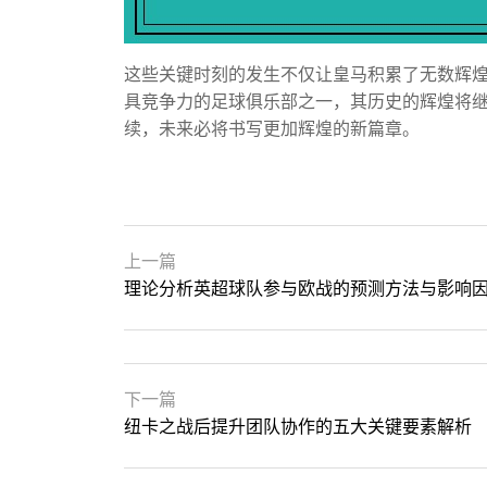
这些关键时刻的发生不仅让皇马积累了无数辉
具竞争力的足球俱乐部之一，其历史的辉煌将
续，未来必将书写更加辉煌的新篇章。
上一篇
理论分析英超球队参与欧战的预测方法与影响
下一篇
纽卡之战后提升团队协作的五大关键要素解析