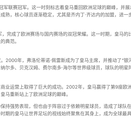
欧洲冠军联赛冠军。这一时刻标志着皇马重回欧洲足球的巅峰，并展
成熟，核心球员逐渐稳定，尤其是齐内丁·齐达内的加盟，进一
冠军，完成了欧洲赛场与国内赛场的双冠荣耀。这一时期，皇马的
坛的典范。
。2000年，弗洛伦蒂诺·佩雷斯成为了皇马主席，并推动了“银
纳尔多、贝克汉姆、费尔南多·海尔等世界级球员，球队的明星
商业运营上取得了巨大的成功。2002年，皇马赢得了第9座欧
着皇马重新站上了欧洲足球的巅峰。
场保持强势表现，但也由于阵容过于依赖明星球员，造成了球队
一时期的皇马让世界足坛的视线始终聚焦在其身上，成为全球最