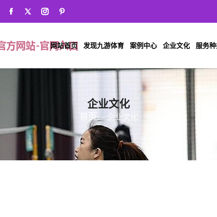
网站首页
发现九游体育
案例中心
企业文化
服务种
企业文化
首页
企业文化