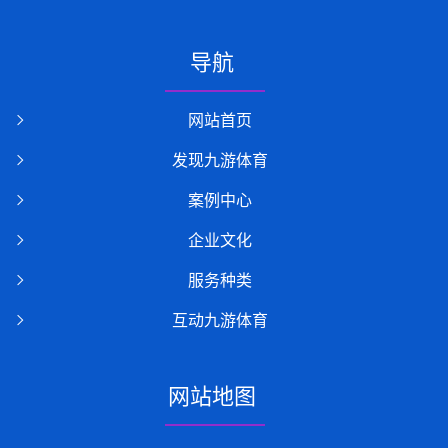
导航
网站首页
发现九游体育
案例中心
企业文化
服务种类
互动九游体育
网站地图