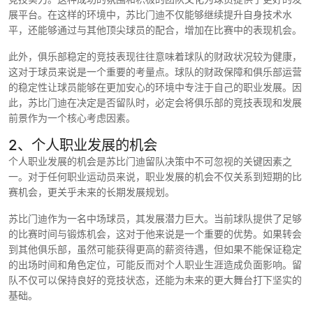
展平台。在这样的环境中，苏比门迪不仅能够继续提升自身技术水
平，还能够通过与其他顶尖球员的配合，增加在比赛中的表现机会。
此外，俱乐部稳定的竞技表现往往意味着球队的财政状况较为健康，
这对于球员来说是一个重要的考量点。球队的财政保障和俱乐部运营
的稳定性让球员能够在更加安心的环境中专注于自己的职业发展。因
此，苏比门迪在决定是否留队时，必定会将俱乐部的竞技表现和发展
前景作为一个核心考虑因素。
2、个人职业发展的机会
个人职业发展的机会是苏比门迪留队决策中不可忽视的关键因素之
一。对于任何职业运动员来说，职业发展的机会不仅关系到短期的比
赛机会，更关乎未来的长期发展规划。
苏比门迪作为一名中场球员，其发展潜力巨大。当前球队提供了足够
的比赛时间与锻炼机会，这对于他来说是一个重要的优势。如果转会
到其他俱乐部，虽然可能获得更高的薪资待遇，但如果不能保证稳定
的出场时间和角色定位，可能反而对个人职业生涯造成负面影响。留
队不仅可以保持良好的竞技状态，还能为未来的更大舞台打下坚实的
基础。