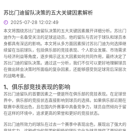
苏比门迪留队决策的五大关键因素解析
2025-07-28 12:02:49
本文将围绕苏比门迪留队决策的五大关键因素展开详细分析。苏比门
迪作为一名备受关注的足球运动员，他的留队与否对于球队和球员本
身都具有深远的影响。本文将从多方面因素探讨苏比门迪为何选择继
续留在当前球队，包括俱乐部的竞技表现、个人职业发展、市场需求
与经济利益等角度，逐步揭示这五大因素如何共同作用，最终决定了
苏比门迪的留队决策。通过这一分析，我们不仅可以更好地理解球员
在做出转会决策时所面临的复杂因素，还能够感受到足球背后深层次
的战略考量。
1、俱乐部竞技表现的影响
苏比门迪留队的首要因素之一便是所在俱乐部的竞技表现。在足球世
界中，俱乐部的竞技状态直接影响到球员的选择。如果俱乐部近期在
联赛中表现出色，且在国内外赛事中具备竞争力，球员自然倾向于留
在这样的环境中，追求更高的荣誉和更好的竞技状态。
苏比门迪所效力的球队在过去一个赛季中表现出色，展现出了强大的
竞技实力。这种成功的氛围和积极的团队文化为球员提供了更好的发