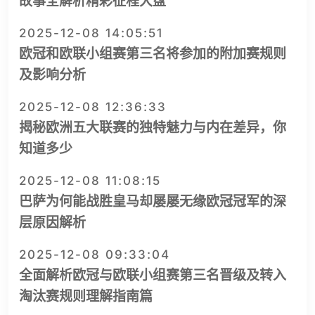
故事全解析精彩征程大盘
2025-12-08 14:05:51
欧冠和欧联小组赛第三名将参加的附加赛规则
及影响分析
2025-12-08 12:36:33
揭秘欧洲五大联赛的独特魅力与内在差异，你
知道多少
2025-12-08 11:08:15
巴萨为何能战胜皇马却屡屡无缘欧冠冠军的深
层原因解析
2025-12-08 09:33:04
全面解析欧冠与欧联小组赛第三名晋级及转入
淘汰赛规则理解指南篇