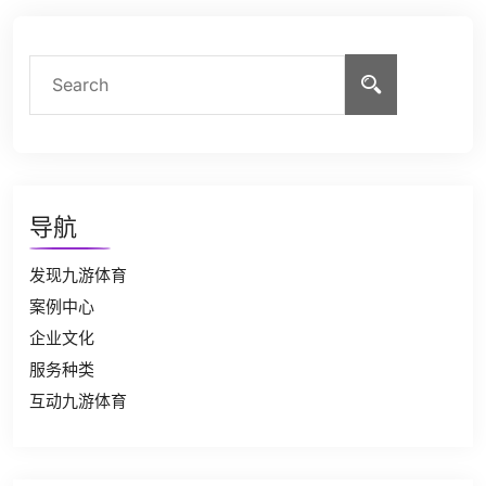
导航
发现九游体育
案例中心
企业文化
服务种类
互动九游体育