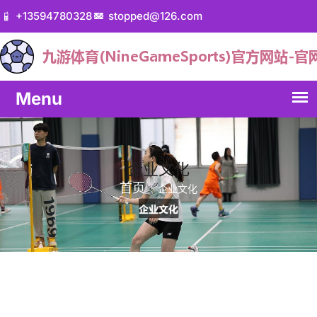
+13594780328
stopped@126.com
企业文化
首页
企业文化