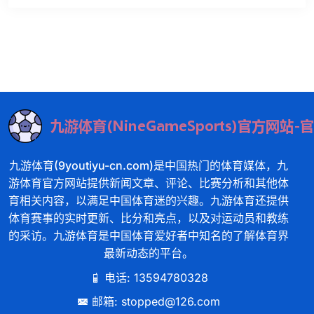
九游体育(9youtiyu-cn.com)是中国热门的体育媒体，九
游体育官方网站提供新闻文章、评论、比赛分析和其他体
育相关内容，以满足中国体育迷的兴趣。九游体育还提供
体育赛事的实时更新、比分和亮点，以及对运动员和教练
的采访。九游体育是中国体育爱好者中知名的了解体育界
最新动态的平台。
电话: 13594780328
邮箱: stopped@126.com