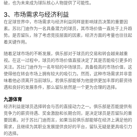
破，也为未来成为球队核心人物提供了可能性。
3、市场需求与经济利益
在足球世界中，市场需求与经济利益同样是影响球员决策的重要因
素。苏比门迪作为一名具备潜力的球员，其市场价值一直处于上升趋
势。是否留队，除了考虑竞技层面的因素，经济方面的考量也往往起
着关键作用。
随着足球市场的不断发展，俱乐部对于球员的交易和转会越来越重
视。在这一过程中，球员的市场价值直接决定了其是否能吸引更多的
关注。苏比门迪作为一名年轻的中场球员，具备极高的市场价值，这
使得他在转会市场上拥有较大的吸引力。然而，这种市场需求并非意
味着他必须离开当前球队，若俱乐部能够为他提供更加丰厚的薪资待
遇和良好的发展条件，那么留队依然是一个更为合理的选择。
九游体育
经济利益是球员选择转会与否的直接动力之一。俱乐部是否能提供有
竞争力的薪资待遇、奖金激励和长期合同，是决定球员是否留队的重
要因素。对于苏比门迪而言，如果当前俱乐部能够在经济上满足他的
需求，且继续为其职业发展提供良好的平台，留队无疑是更具吸引力
的选择。