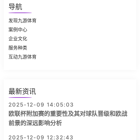
导航
发现九游体育
案例中心
企业文化
服务种类
互动九游体育
最新资讯
2025-12-09 14:05:03
欧联杯附加赛的重要性及其对球队晋级和欧战
前景的深远影响分析
2025-12-09 12:32:43