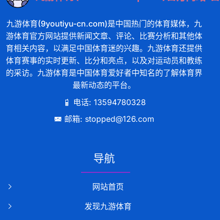
九游体育(9youtiyu-cn.com)是中国热门的体育媒体，九
游体育官方网站提供新闻文章、评论、比赛分析和其他体
育相关内容，以满足中国体育迷的兴趣。九游体育还提供
体育赛事的实时更新、比分和亮点，以及对运动员和教练
的采访。九游体育是中国体育爱好者中知名的了解体育界
最新动态的平台。
电话: 13594780328
邮箱: stopped@126.com
导航
网站首页
发现九游体育