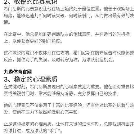
2、敏锐的比赛意识
希门尼斯的比赛意识让他在场上始终处于最佳位置。他善于观察场上
局势，能够迅速判断何时该突破、何时该射门，从而做出最有效的决
策。
在比赛中，他总是能准确判断队友的传球意图，并在适当的时机插
上，以便获得更好的射门角度。
这种敏锐的意识不仅体现在进攻端，希门尼斯在防守反击时也能迅速
反应，抓住对手的失误，及时转守为攻，为球队创造机会。
九游体育官网
3、稳定的心理素质
在关键时刻，希门尼斯展现出的心理素质尤为重要。他在面对重要比
赛或关键射门时，常常能够保持冷静，充分发挥自己的技术。
他的心理素质不仅来源于丰富的比赛经验，还有他对比赛的执着与热
爱，使他在压力下依然能做到心态平和。
正是这种稳定的心理素质，让他在关键的进球时刻，总能找到机会并
将球打进，成为球队的“杀手”。