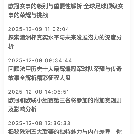
欧冠赛事的级别与重要性解析 全球足球顶级赛
事的荣耀与挑战
2025-12-09 11:02:04
探索澳洲杯真实水平与未来发展潜力的深度分
析
2025-12-09 09:34:44
回顾法甲历史十大最辉煌冠军球队荣耀与传奇
故事全解析精彩征程大盘
2025-12-08 14:05:51
欧冠和欧联小组赛第三名将参加的附加赛规则
及影响分析
2025-12-08 12:36:33
揭秘欧洲五大联赛的独特魅力与内在差异，你