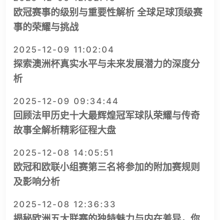
欧冠赛事的级别与重要性解析 全球足球顶级赛
事的荣耀与挑战
2025-12-09 11:02:04
探索澳洲杯真实水平与未来发展潜力的深度分
析
2025-12-09 09:34:44
回顾法甲历史十大最辉煌冠军球队荣耀与传奇
故事全解析精彩征程大盘
2025-12-08 14:05:51
欧冠和欧联小组赛第三名将参加的附加赛规则
及影响分析
2025-12-08 12:36:33
揭秘欧洲五大联赛的独特魅力与内在差异，你