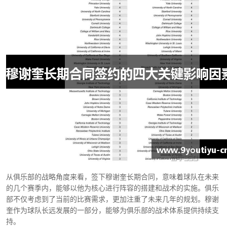
从俱乐部的战略角度来看，签下穆谢奎长期合同，意味着球队在未来
的几个赛季内，能够以他为核心进行阵容的搭建和战术的实施。俱乐
部不仅考虑到了当前的比赛需求，更加注重了未来几年的规划。穆谢
奎作为球队长远发展的一部分，能够为俱乐部的战术体系提供持续支
持。