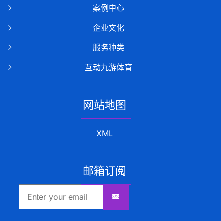
案例中心
企业文化
服务种类
互动九游体育
网站地图
XML
邮箱订阅