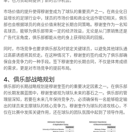
率，也为赞助商提供了新的合作机会。
市场价值的提升使得穆谢奎成为了球队的重要资产之一。在商业化日
益增长的足球行业中，球员的市场价值和商业化运作密切相关，俱乐
部也会根据球员的商业价值来制定长期合同策略。穆谢奎作为一名知
名球员，能够为俱乐部带来一定的经济效益，无论是从门票销售还是
广告代言角度，俱乐部都能从他的身上获得较高的回报。
同时，市场竞争也要求俱乐部及时锁定关键球员，以避免其他球队通
过高薪诱惑将其挖走。在这种情况下，穆谢奎的签约成为了俱乐部确
保自身竞争力的一种手段。签下穆谢奎的长期合同，不仅是体育成绩
的需求，更是对市场竞争的提前布局。
4、俱乐部战略规划
俱乐部的长期战略规划是穆谢奎签约的重要决定因素之一。在俱乐部
的长期发展蓝图中，穆谢奎被视为球队未来的基石之一。俱乐部的管
理层深知，若要在未来几年保持竞争力，必须确保有一名能够稳定输
出的球员来支撑球队的核心竞争力。穆谢奎作为球队的进攻核心，不
仅在比赛中发挥关键作用，还在球队的团队氛围中起到了领导作用。