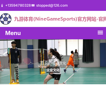
+13594780328
stopped@126.com
企业文化
首页
企业文化