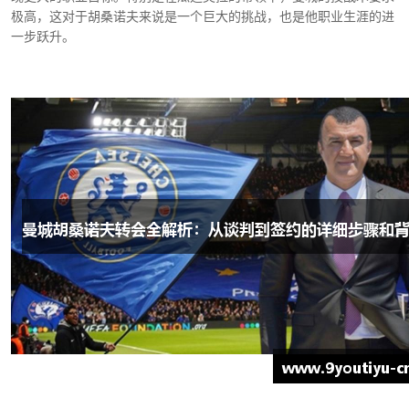
极高，这对于胡桑诺夫来说是一个巨大的挑战，也是他职业生涯的进
一步跃升。