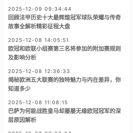
2025-12-09 09:34:44
回顾法甲历史十大最辉煌冠军球队荣耀与传奇
故事全解析精彩征程大盘
2025-12-08 14:05:51
欧冠和欧联小组赛第三名将参加的附加赛规则
及影响分析
2025-12-08 12:36:33
揭秘欧洲五大联赛的独特魅力与内在差异，你
知道多少
2025-12-08 11:08:15
巴萨为何能战胜皇马却屡屡无缘欧冠冠军的深
层原因解析