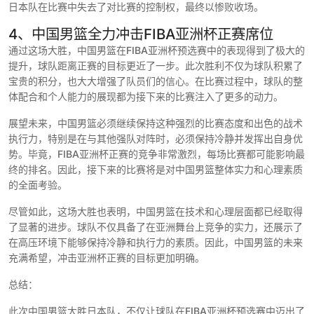
日本队在比赛中失去了对比赛的控制权，最终以惨败收场。
4、中国男篮全力冲击FIBA亚洲杯正赛席位
通过这场大胜，中国男篮在FIBA亚洲杯预选赛中的表现得到了极大的
提升，球队距离正赛的目标更近了一步。此次胜利不仅为球队积累了
宝贵的积分，也大大增强了队员们的信心。在比赛过程中，球队的整
体配合和个人能力的展现都为接下来的比赛注入了更多的动力。
展望未来，中国男篮必须继续保持这种强烈的比赛态度和出色的战术
执行力，特别是在与其他强队对阵时，必须保持冷静并发挥出自身优
势。毕竟，FIBA亚洲杯正赛的竞争非常激烈，每场比赛都可能影响最
终的排名。因此，接下来的比赛将是对中国男篮整体实力和心理素质
的全面考验。
尽管如此，这场大胜也表明，中国男篮在技术和心理层面都已经取得
了显著的进步。球队不仅具备了在亚洲舞台上竞争的实力，还展示了
在高压环境下能够保持冷静和执行力的素质。因此，中国男篮的未来
充满希望，冲击亚洲杯正赛的目标更加明确。
总结：
此次中国男篮大胜日本队，不仅让球队在FIBA亚洲杯预选赛中迈出了