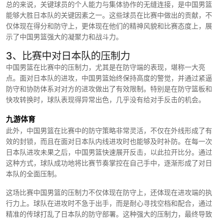
总的来说，关键球员的个人能力与集体协作的无缝连接，是中国男篮
能够大胜日本队的关键因素之一。这些球员在比赛中做出的贡献，不
仅体现在得分和防守上，更体现在他们的精神风貌和比赛态度上，展
示了中国男篮强大的凝聚力和战斗力。
3、比赛中对日本队的压制力
中国男篮在比赛中的压制力，尤其是在防守端的表现，堪称一大亮
点。面对日本队的进攻，中国男篮始终保持高度的警觉，并通过紧逼
防守和协防体系对对方的进攻做出了有效限制。特别是在防守篮板和
快攻转换时，球队表现得异常出色，几乎没有给对手反击的机会。
九游体育
此外，中国男篮在比赛中的防守策略非常灵活，不仅在外线形成了有
效的封锁，而且在面对日本队内线进攻时也能够及时补防。在每一次
日本队进攻未果之后，中国男篮快速展开反击，以此拉开比分。通过
这种方式，球队成功地将比赛节奏掌控在自己手中，逐渐形成了对日
本队的全面压制。
这场比赛中国男篮的压制力不仅体现在防守上，还体现在进攻端的执
行力上。球队在进攻时不急于出手，而是耐心寻找空档和配合，通过
精准的传球打乱了日本队的防守部署。这种强大的压制力，最终导致