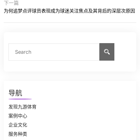
下一篇
为何追梦点评球员表现成为球迷关注焦点及其背后的深层次原因
导航
发现九游体育
案例中心
企业文化
服务种类