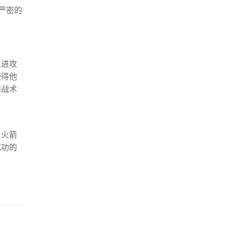
严密的
在进攻
使得他
和战术
，火箭
成功的