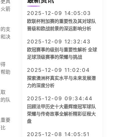
最新资讯
得更具
，火箭
2025-12-09 14:05:03
欧联杯附加赛的重要性及其对球队
晋级和欧战前景的深远影响分析
作的支
力和决
2025-12-09 12:32:43
欧冠赛事的级别与重要性解析 全球
足球顶级赛事的荣耀与挑战
的得
2025-12-09 11:02:04
，帮助
探索澳洲杯真实水平与未来发展潜
力的深度分析
队取
2025-12-09 09:34:44
适的队
回顾法甲历史十大最辉煌冠军球队
荣耀与传奇故事全解析精彩征程大
关重要
盘
开比
2025-12-08 14:05:51