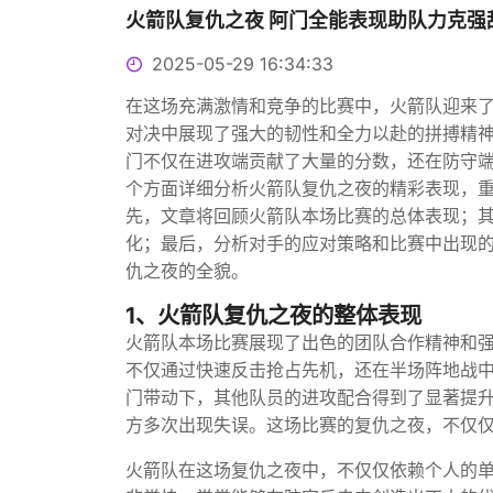
火箭队复仇之夜 阿门全能表现助队力克强
2025-05-29 16:34:33
在这场充满激情和竞争的比赛中，火箭队迎来
对决中展现了强大的韧性和全力以赴的拼搏精
门不仅在进攻端贡献了大量的分数，还在防守
个方面详细分析火箭队复仇之夜的精彩表现，
先，文章将回顾火箭队本场比赛的总体表现；
化；最后，分析对手的应对策略和比赛中出现
仇之夜的全貌。
1、火箭队复仇之夜的整体表现
火箭队本场比赛展现了出色的团队合作精神和
不仅通过快速反击抢占先机，还在半场阵地战
门带动下，其他队员的进攻配合得到了显著提
方多次出现失误。这场比赛的复仇之夜，不仅
火箭队在这场复仇之夜中，不仅仅依赖个人的