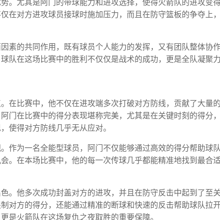
优势。尤其是阿门的带球能力和进攻选择，使得火箭队的进攻变
不仅在对方进攻球员接球时施加压力，而且在防守篮板的争夺上
面因素的共同作用，既有球员个人能力的发挥，又有团队整体协
。球队在这场比赛中的胜利不仅仅是战术的成功，更是全队凝聚
点。在比赛中，他不仅在进攻端多次打破对方防线，贡献了大量
。阿门在比赛中的得分表现堪称完美，尤其是在关键时刻的得分
现，使得对方防线几乎无从应对。
视。作为一名全能型球员，阿门不仅能够通过高效的得分帮助球
机会。在本场比赛中，他的每一次传球几乎都能精准地找到最合
出色。他多次成功封盖对方的进攻，并且在防守反击中起到了至
限制对方的得分，还能通过精准的断球和快速的反击帮助球队拉
，更是火箭队在这场复仇之夜取胜的重要保障。