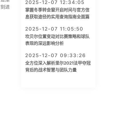
2025-12-07 12:34:05
时刻进
掌握冬季转会窗开启时间与官方信
息获取途径的实用查询指南全面篇
2025-12-07 11:05:50
坎贝尔位置变动对比赛策略和球队
表现的深远影响分析
2025-12-07 09:33:26
全方位深入解析里尔2021法甲夺冠
背后的战术智慧与团队力量