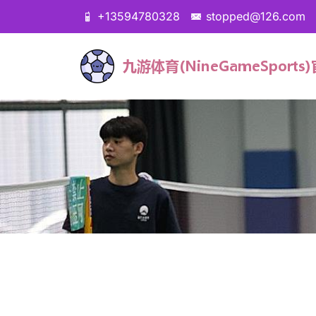
+13594780328
stopped@126.com