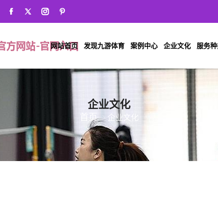
网站首页
发现九游体育
案例中心
企业文化
服务种
企业文化
首页
企业文化