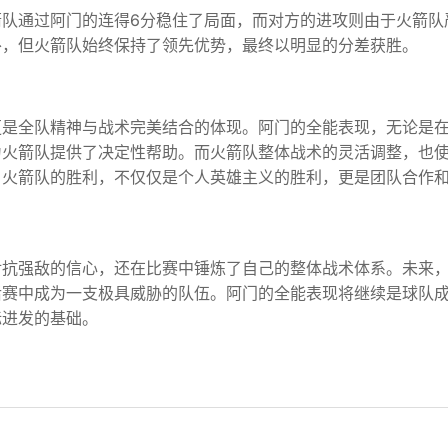
队通过阿门的连得6分稳住了局面，而对方的进攻则由于火箭队
扑，但火箭队始终保持了领先优势，最终以明显的分差获胜。
更是全队精神与战术完美结合的体现。阿门的全能表现，无论是
为火箭队提供了决定性帮助。而火箭队整体战术的灵活调整，也
。火箭队的胜利，不仅仅是个人英雄主义的胜利，更是团队合作
对抗强敌的信心，还在比赛中锤炼了自己的整体战术体系。未来
后赛中成为一支极具威胁的队伍。阿门的全能表现将继续是球队
标进发的基础。