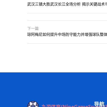
武汉三镇大胜武汉长江全场分析 揭示关键战术
下一篇
琼阿梅尼如何提升中场防守能力并增强球队整
导航