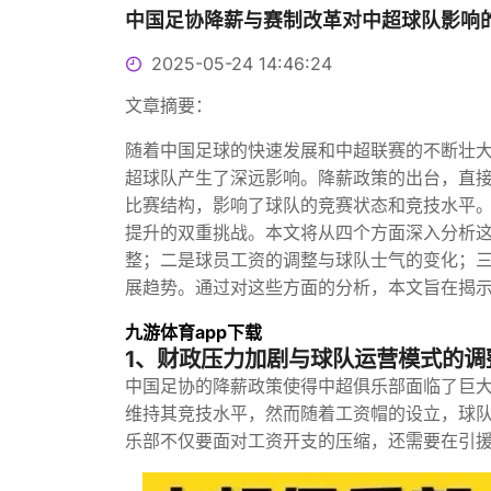
中国足协降薪与赛制改革对中超球队影响
2025-05-24 14:46:24
文章摘要：
随着中国足球的快速发展和中超联赛的不断壮
超球队产生了深远影响。降薪政策的出台，直
比赛结构，影响了球队的竞赛状态和竞技水平
提升的双重挑战。本文将从四个方面深入分析
整；二是球员工资的调整与球队士气的变化；
展趋势。通过对这些方面的分析，本文旨在揭
九游体育app下载
1、财政压力加剧与球队运营模式的调
中国足协的降薪政策使得中超俱乐部面临了巨
维持其竞技水平，然而随着工资帽的设立，球
乐部不仅要面对工资开支的压缩，还需要在引