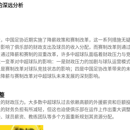
的深远分析
大，中国足协近期实施了降薪政策和赛制改革，这一系列措施无
接影响了俱乐部的财政支出及球员的收入分配，而赛制改革则通
。通过降薪和赛制的双重改革，许多中超球队面临着财政压力与
这一变革对中超球队的影响：一是财政压力的加剧与球队运营模
三是赛制改革对球队竞技状态的影响；四是中国足协改革带来的
示降薪与赛制改革对中超球队未来发展的深刻影响。
整
大的财政压力。大多数中超球队过去依赖高额的外援薪资和巨额
队的财务负担有所减轻，但这也迫使俱乐部在运作上作出重大调
援、球员薪资、教练团队等多个方面重新规划其资源分配。