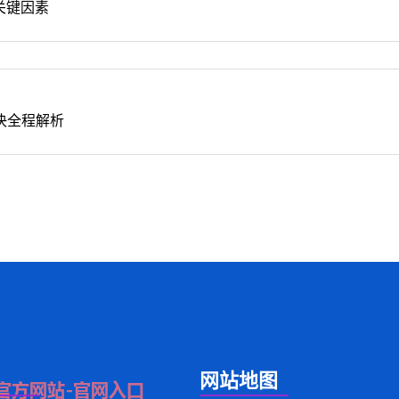
关键因素
决全程解析
网站地图