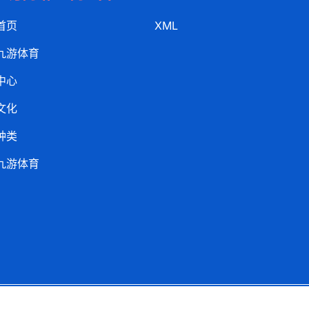
首页
XML
九游体育
中心
文化
种类
九游体育