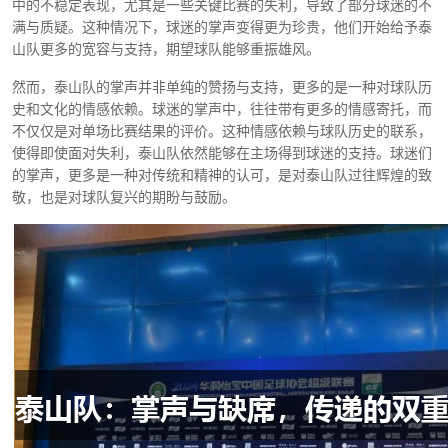
中的不稳定表现，尤其是一些关键比赛的失利，导致了部分球迷的不
满与质疑。这种情况下，球迷的掌声变得更为珍贵，他们开始给予泰
山队更多的宽容与支持，期望球队能够重振雄风。
然而，泰山队的掌声并非单纯的赞扬与支持，更多的是一种对球队历
史和文化的情感依赖。球迷的掌声中，往往带有更多的情感寄托，而
不仅仅是对单场比赛结果的评价。这种情感依赖与球队历史的联系，
使得即使面对失利，泰山队依然能够在主场得到球迷的支持。球迷们
的掌声，更多是一种对传统和精神的认可，是对泰山队过往辉煌的致
敬，也是对球队复兴的期盼与鼓励。