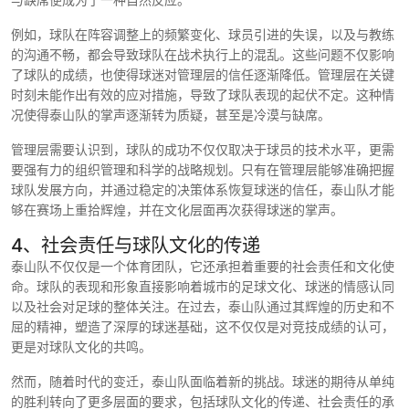
例如，球队在阵容调整上的频繁变化、球员引进的失误，以及与教练
的沟通不畅，都会导致球队在战术执行上的混乱。这些问题不仅影响
了球队的成绩，也使得球迷对管理层的信任逐渐降低。管理层在关键
时刻未能作出有效的应对措施，导致了球队表现的起伏不定。这种情
况使得泰山队的掌声逐渐转为质疑，甚至是冷漠与缺席。
管理层需要认识到，球队的成功不仅仅取决于球员的技术水平，更需
要强有力的组织管理和科学的战略规划。只有在管理层能够准确把握
球队发展方向，并通过稳定的决策体系恢复球迷的信任，泰山队才能
够在赛场上重拾辉煌，并在文化层面再次获得球迷的掌声。
4、社会责任与球队文化的传递
泰山队不仅仅是一个体育团队，它还承担着重要的社会责任和文化使
命。球队的表现和形象直接影响着城市的足球文化、球迷的情感认同
以及社会对足球的整体关注。在过去，泰山队通过其辉煌的历史和不
屈的精神，塑造了深厚的球迷基础，这不仅仅是对竞技成绩的认可，
更是对球队文化的共鸣。
然而，随着时代的变迁，泰山队面临着新的挑战。球迷的期待从单纯
的胜利转向了更多层面的要求，包括球队文化的传递、社会责任的承