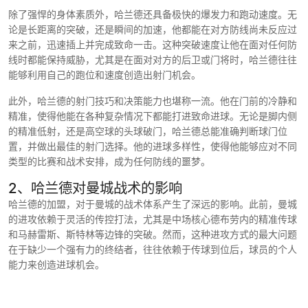
除了强悍的身体素质外，哈兰德还具备极快的爆发力和跑动速度。无
论是长距离的突破，还是瞬间的加速，他都能在对方防线尚未反应过
来之前，迅速插上并完成致命一击。这种突破速度让他在面对任何防
线时都能保持威胁，尤其是在面对对方的后卫或门将时，哈兰德往往
能够利用自己的跑位和速度创造出射门机会。
此外，哈兰德的射门技巧和决策能力也堪称一流。他在门前的冷静和
精准，使得他能在各种复杂情况下都能打进致命进球。无论是脚内侧
的精准低射，还是高空球的头球破门，哈兰德总能准确判断球门位
置，并做出最佳的射门选择。他的进球多样性，使得他能够应对不同
类型的比赛和战术安排，成为任何防线的噩梦。
2、哈兰德对曼城战术的影响
哈兰德的加盟，对于曼城的战术体系产生了深远的影响。此前，曼城
的进攻依赖于灵活的传控打法，尤其是中场核心德布劳内的精准传球
和马赫雷斯、斯特林等边锋的突破。然而，这种进攻方式的最大问题
在于缺少一个强有力的终结者，往往依赖于传球到位后，球员的个人
能力来创造进球机会。