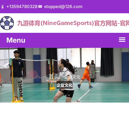
+13594780328
stopped@126.com
企业文化
首页
企业文化