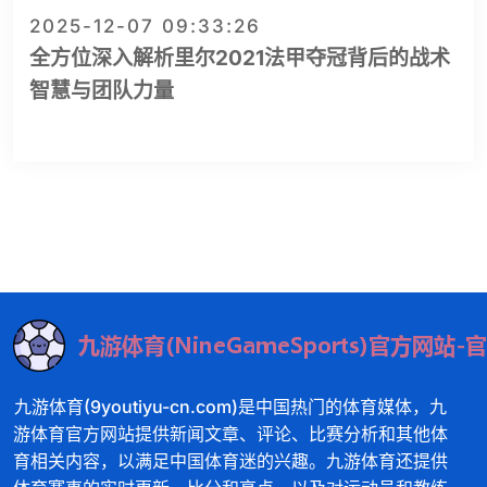
2025-12-07 09:33:26
全方位深入解析里尔2021法甲夺冠背后的战术
智慧与团队力量
九游体育(9youtiyu-cn.com)是中国热门的体育媒体，九
游体育官方网站提供新闻文章、评论、比赛分析和其他体
育相关内容，以满足中国体育迷的兴趣。九游体育还提供