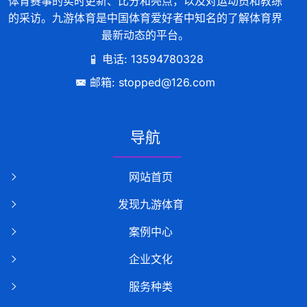
体育赛事的实时更新、比分和亮点，以及对运动员和教练
的采访。九游体育是中国体育爱好者中知名的了解体育界
最新动态的平台。
电话: 13594780328
邮箱: stopped@126.com
导航
网站首页
发现九游体育
案例中心
企业文化
服务种类