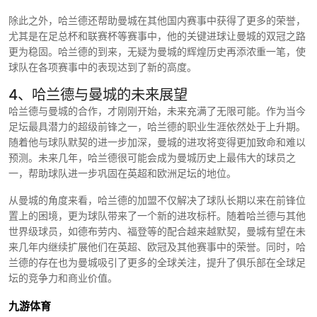
除此之外，哈兰德还帮助曼城在其他国内赛事中获得了更多的荣誉，
尤其是在足总杯和联赛杯等赛事中，他的关键进球让曼城的双冠之路
更为稳固。哈兰德的到来，无疑为曼城的辉煌历史再添浓重一笔，使
球队在各项赛事中的表现达到了新的高度。
4、哈兰德与曼城的未来展望
哈兰德与曼城的合作，才刚刚开始，未来充满了无限可能。作为当今
足坛最具潜力的超级前锋之一，哈兰德的职业生涯依然处于上升期。
随着他与球队默契的进一步加深，曼城的进攻将变得更加致命和难以
预测。未来几年，哈兰德很可能会成为曼城历史上最伟大的球员之
一，帮助球队进一步巩固在英超和欧洲足坛的地位。
从曼城的角度来看，哈兰德的加盟不仅解决了球队长期以来在前锋位
置上的困境，更为球队带来了一个新的进攻标杆。随着哈兰德与其他
世界级球员，如德布劳内、福登等的配合越来越默契，曼城有望在未
来几年内继续扩展他们在英超、欧冠及其他赛事中的荣誉。同时，哈
兰德的存在也为曼城吸引了更多的全球关注，提升了俱乐部在全球足
坛的竞争力和商业价值。
九游体育