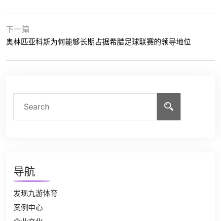
下一篇
奥林匹亚科斯为何能够长期占据希腊足球联赛的领导地位
导航
发现九游体育
案例中心