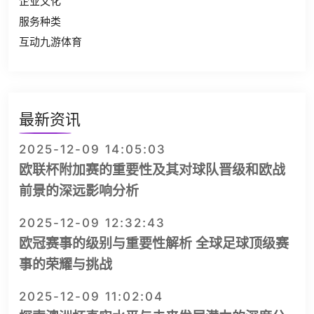
企业文化
服务种类
互动九游体育
最新资讯
2025-12-09 14:05:03
欧联杯附加赛的重要性及其对球队晋级和欧战
前景的深远影响分析
2025-12-09 12:32:43
欧冠赛事的级别与重要性解析 全球足球顶级赛
事的荣耀与挑战
2025-12-09 11:02:04