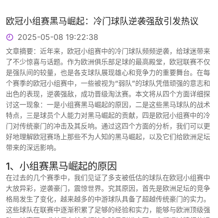
欧冠小组赛黑马崛起：冷门球队逆袭强敌引发热议
2025-05-08 19:22:38
文章摘要：近年来，欧冠小组赛中的冷门球队频频逆袭，给球迷带来
了不少惊喜与话题。作为欧洲俱乐部足球的最高殿堂，欧冠联赛不仅
是强队间的较量，也是各支球队展现雄心和竞争力的重要舞台。在每
个赛季的欧冠小组赛中，一些被视为“弱队”的球队凭借顽强的意志和
出色的表现，逆袭强敌，成功晋级淘汰赛。本文将从四个方面详细探
讨这一现象：一是小组赛黑马崛起的原因，二是这些黑马球队的战术
特点，三是球员个人能力对黑马崛起的贡献，四是欧冠小组赛中的冷
门对传统豪门的冲击及其反响。通过这四个方面的分析，我们可以更
好地理解欧冠赛场上那些不为人知的黑马崛起，以及它们给欧洲足坛
带来的深远影响。
1、小组赛黑马崛起的原因
在过去的几个赛季中，我们见证了多支被低估的球队在欧冠小组赛中
大放异彩，逆袭豪门，震惊世界。究其原因，首先是欧洲足坛的竞争
格局发生了变化，越来越多的中游球队具备了超越传统豪门的实力。
这些球队在联赛中逐渐积累了足够的经验和实力，能够与欧洲顶级强