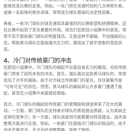
能够改变比赛的走势。例如，一名门将在关键时刻的几次神奇扑救，
或者一名前锋的绝杀进球，常常成为球队晋级的决定性因素。
再者，一些冷门球队的球员通常具备强烈的比赛欲望和拼搏精神，这
在比赛中起到了至关重要的作用。球员们在欧冠小组赛中的表现，常
常不亚于那些豪门球队的明星球员。正是这种不服输、不怕强敌的心
态，帮助黑马球队在面临强大压力时，展现出了超乎想象的竞技状
态。
4、冷门对传统豪门的冲击
在欧冠小组赛中，冷门球队的崛起不仅是自身实力的展现，也给传统
豪门带来了前所未有的冲击。首先，强队面对这些黑马球队时，常常
低估了对手的威胁。由于对方缺乏传统豪门的星光，往往被看作是
“可有可无”的存在。然而，黑马球队的崛起却让许多豪门遭遇了尴
尬，甚至在小组赛中未能提前晋级。
其次，冷门球队的崛起给传统豪门的管理层和球迷带来了巨大的震
动。一方面，豪门球队的支持者对球队的表现提出质疑，认为其缺乏
足够的竞争力；另一方面，球队高层则可能需要对阵容建设、战术调
整等方面进行反思。例如，一些豪门在面临冷门球队的挑战时，由于
战术不够灵活，无法及时调整策略，导致了惨败。