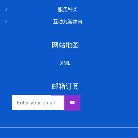
服务种类
互动九游体育
网站地图
XML
邮箱订阅