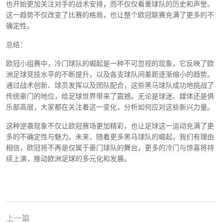
也开始更加关注对手的战术安排，而不仅仅看重球队的历史和声誉。
这一趋势不仅改变了比赛的格局，也让整个欧冠联赛充满了更多的不
确定性。
总结：
欧冠小组赛中，冷门球队的崛起是一种不可忽视的现象，它反映了欧
洲足球竞技水平的不断提升，以及各支球队间差距逐渐缩小的趋势。
通过战术创新、球员发挥以及团队配合，这些黑马球队成功地挑战了
传统豪门的地位，给足球世界带来了震撼。无论是球迷、媒体还是俱
乐部高层，大家都在关注着这一变化，分析如何应对这些新兴力量。
这种逆袭现象不仅让欧冠赛场更加精彩，也让足球这一运动充满了更
多的不确定性与魅力。未来，随着更多黑马球队的崛起，我们有理由
相信，欧冠将不再是仅属于豪门球队的舞台，更多的冷门与惊喜将持
续上演，推动欧洲足球的多元化和发展。
上一篇