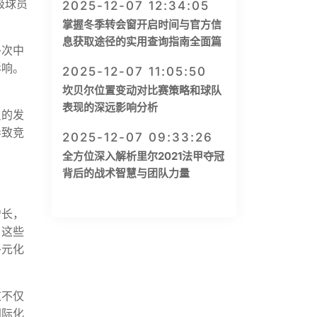
级球员
2025-12-07 12:34:05
掌握冬季转会窗开启时间与官方信
息获取途径的实用查询指南全面篇
多次中
影响。
2025-12-07 11:05:50
坎贝尔位置变动对比赛策略和球队
表现的深远影响分析
员的发
导致竞
2025-12-07 09:33:26
全方位深入解析里尔2021法甲夺冠
背后的战术智慧与团队力量
增长，
。这些
多元化
这不仅
国际化