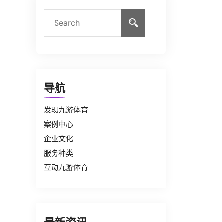
导航
发现九游体育
案例中心
企业文化
服务种类
互动九游体育