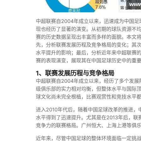
中超联赛自2004年成立以来，迅速成为中国
现也经历了显著的演变。从初期的球队资源不
赛的历史数据呈现出丰富而多样的面貌。本文
先，分析联赛发展历程及竞争格局的变化；其
水平提升的影响；最后，分析近年来中超联赛
赛的表现演变，展现其在中国足球历史中的重
1、联赛发展历程与竞争格局
中超联赛自2004年成立以来，经历了多个发
级俱乐部的实力相对均衡，但整体水平与国际
球文化尚未完全根植，比赛观赏性和竞技水平
进入2010年代后，随着中国足球改革的推进
水平得到了迅速提升。尤其是在2013年后，
竞争力的联赛格局。广州恒大、上海上港等俱
近年来，尽管中国足球的整体环境面临一定挑