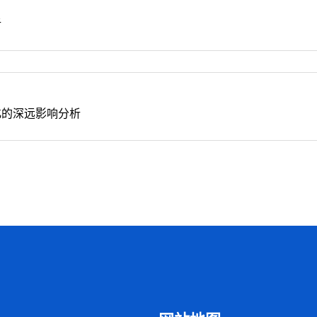
析
化的深远影响分析