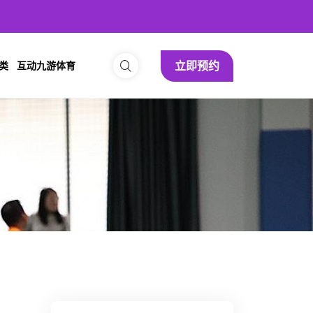
立即预约
类
互动九游体育