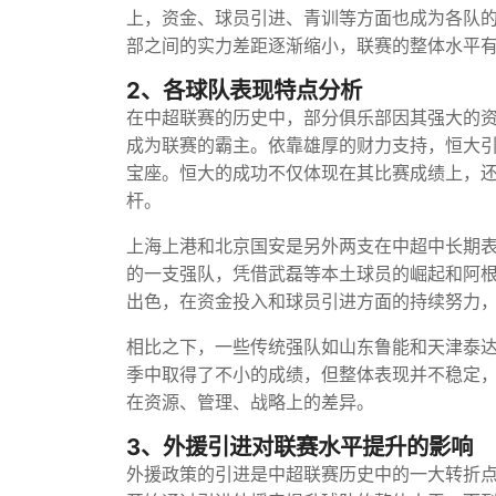
上，资金、球员引进、青训等方面也成为各队
部之间的实力差距逐渐缩小，联赛的整体水平
2、各球队表现特点分析
在中超联赛的历史中，部分俱乐部因其强大的资
成为联赛的霸主。依靠雄厚的财力支持，恒大
宝座。恒大的成功不仅体现在其比赛成绩上，
杆。
上海上港和北京国安是另外两支在中超中长期表
的一支强队，凭借武磊等本土球员的崛起和阿
出色，在资金投入和球员引进方面的持续努力
相比之下，一些传统强队如山东鲁能和天津泰
季中取得了不小的成绩，但整体表现并不稳定
在资源、管理、战略上的差异。
3、外援引进对联赛水平提升的影响
外援政策的引进是中超联赛历史中的一大转折点