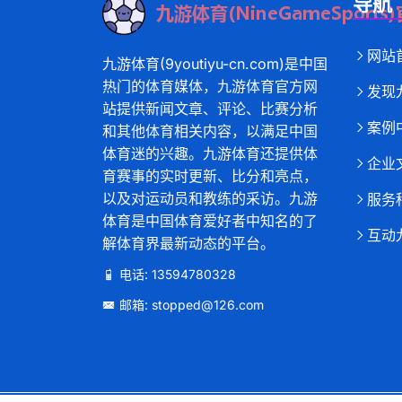
导航
网站
九游体育(9youtiyu-cn.com)是中国
热门的体育媒体，九游体育官方网
发现
站提供新闻文章、评论、比赛分析
案例
和其他体育相关内容，以满足中国
体育迷的兴趣。九游体育还提供体
企业
育赛事的实时更新、比分和亮点，
以及对运动员和教练的采访。九游
服务
体育是中国体育爱好者中知名的了
互动
解体育界最新动态的平台。
电话: 13594780328
邮箱: stopped@126.com