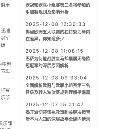
个俱乐
欧冠和欧联小组赛第三名将参加的
附加赛规则及影响分析
2025-12-08 12:36:33
，迅速
揭秘欧洲五大联赛的独特魅力与内
的冠军
在差异，你知道多少
的标
2025-12-08 11:08:15
巴萨为何能战胜皇马却屡屡无缘欧
为中超
冠冠军的深层原因解析
年表现
2025-12-08 09:33:04
全面解析欧冠与欧联小组赛第三名
某些赛
晋级及转入淘汰赛规则理解指南篇
俱乐部
2025-12-07 15:01:47
揭开波切蒂诺执教热刺关键决策背
后不为人知的深层故事全貌内情录
俱乐部