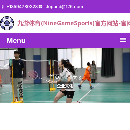
+13594780328
stopped@126.com
企业文化
首页
企业文化