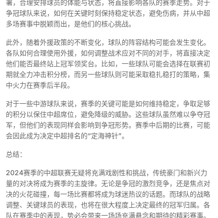
署，合理安排球员的体能与状态，将直接影响各队的赛季走势。对于
争冠球队来说，如何在关键时刻保持稳定状态，避免伤病，并从中超
多场赛事中脱颖而出，是他们的核心挑战。
此外，随着外援政策的不断变化，球队的阵容结构可能会发生变化。
各队如何合理使用外援，如何调整战术应对不同的对手，将直接决定
他们能否最终站上冠军领奖台。比如，一些球队可能会选择在联赛初
期就全力冲击积分榜，而另一些球队则可能采取稳扎稳打的策略，集
中火力在赛季后半段。
对于一些中游球队来说，赛季的关键可能是如何维持稳定，争取足够
的积分以保住中超席位，避免降级的威胁。这些球队虽然难以争夺冠
军，但他们的表现同样会影响到争冠形势。赛季中后期的比赛，可能
会因此成为决定中超排名的“定海神针”。
总结：
2024赛季的中超联赛无疑将充满戏剧性和挑战，传统豪门和新兴力
量的对决将成为赛季的主旋律。无论是争冠的激烈竞争，还是焦点对
决的火花碰撞，每一场比赛都将成为球迷热议的话题。而球队的战略
调整、关键球员的表现，也将在很大程度上决定最终的冠军归属。各
队在赛季中的表现，势必会带来一场场充满悬念和期待的精彩赛事。