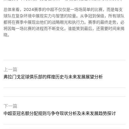
总体来看，2024赛季的中超不仅仅是一场场简单的比赛，而是每支
球队在复杂环境中展现实力与智慧的较量。从争冠到保级，所有球队
都将在赛季中展现出他们的战略眼光和执行力。赛季的最终走势，必
将因每一场比赛的进程而不断变化，谁能笑到最后，还需要时间来揭
晓。
上一篇
弗拉门戈足球俱乐部的辉煌历史与未来发展展望分析
下一篇
中超亚冠名额分配规则与争夺现状分析及未来发展趋势探讨