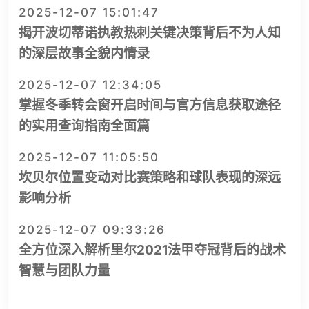
2025-12-07 15:01:47
揭开波切蒂诺执教热刺关键决策背后不为人知
的深层故事全貌内情录
2025-12-07 12:34:05
掌握冬季转会窗开启时间与官方信息获取途径
的实用查询指南全面篇
2025-12-07 11:05:50
坎贝尔位置变动对比赛策略和球队表现的深远
影响分析
2025-12-07 09:33:26
全方位深入解析里尔2021法甲夺冠背后的战术
智慧与团队力量