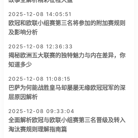
故事全解析精彩征程大盘
2025-12-08 14:05:51
欧冠和欧联小组赛第三名将参加的附加赛规则
及影响分析
2025-12-08 12:36:33
揭秘欧洲五大联赛的独特魅力与内在差异，你
知道多少
2025-12-08 11:08:15
巴萨为何能战胜皇马却屡屡无缘欧冠冠军的深
层原因解析
2025-12-08 09:33:04
全面解析欧冠与欧联小组赛第三名晋级及转入
淘汰赛规则理解指南篇