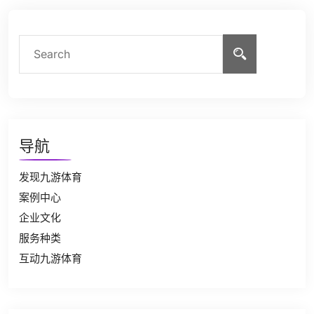
导航
发现九游体育
案例中心
企业文化
服务种类
互动九游体育