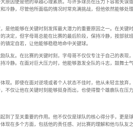
一大原因便是他的卓越心理素质。与许多球员在压力下容易失误
度和冷静，尽管他所面临的情况时常充满挑战，但他依然能够处
度，是他能够在关键时刻发挥最大潜力的重要原因之一。在关键
智的决定，但字母哥总能在比赛的最后阶段，保持冷静，按部就
哥的镇定自若，让他能够稳稳地命中关键球。
激励队友。在比赛的关键时刻，字母哥不仅仅专注于自己的表现
保持冷静。在面对巨大压力时，他能够激发全队的斗志，鼓舞士
要体现。即使在面对逆境或者个人状态不佳时，他从未轻言放弃
力，不仅让他在关键时刻能够挺身而出，也使得整个雄鹿队在压
刻起到了至关重要的作用。他不仅仅是球队的核心得分手，更是
力体现在多个方面，包括他的责任感、对比赛的理解和他与队友