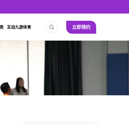
立即预约
类
互动九游体育