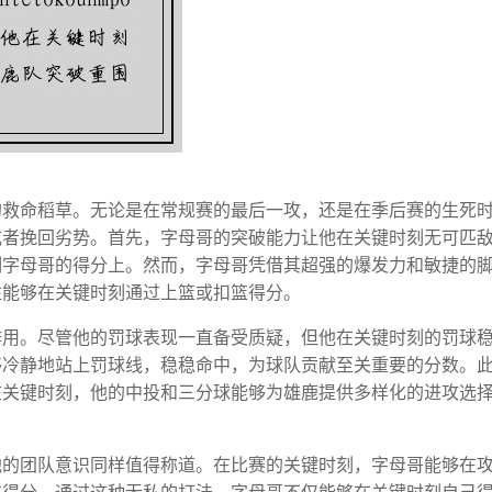
的救命稻草。无论是在常规赛的最后一攻，还是在季后赛的生死
或者挽回劣势。首先，字母哥的突破能力让他在关键时刻无可匹
制字母哥的得分上。然而，字母哥凭借其超强的爆发力和敏捷的
往能够在关键时刻通过上篮或扣篮得分。
作用。尽管他的罚球表现一直备受质疑，但他在关键时刻的罚球
够冷静地站上罚球线，稳稳命中，为球队贡献至关重要的分数。
在关键时刻，他的中投和三分球能够为雄鹿提供多样化的进攻选
他的团队意识同样值得称道。在比赛的关键时刻，字母哥能够在