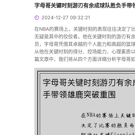
字母哥关键时刻游刃有余成球队胜负手带
2024-12-27 09:32:21
在NBA的赛场上，关键时刻的表现往往决定了比赛的胜
无疑是其中的佼佼者。他在关键时刻的游刃有
员，字母哥凭借其卓越的个人能力和高超的篮
从他在关键时刻的得分、控场能力、心理素质
篇文章中，我们将从四个方面详细分析字母哥