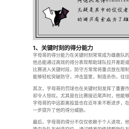
1、关键时刻的得分能力
字母哥的得分能力在关键时刻常常成为雄鹿队
他总能通过高效的得分表现帮助球队拉开差距
比赛进入关键时段，防守方常常将重点放在限
能够轻松突破防守，冲击篮筐，制造杀伤，往
其次，字母哥的罚球也在关键时刻发挥了重要
却令人惊叹。尤其是在比赛接近尾声时，他能
字母哥的中远距离投篮也在近年来不断进步，
一步提升了他的得分威胁。
最后，字母哥的得分不仅仅依赖于个人进攻，