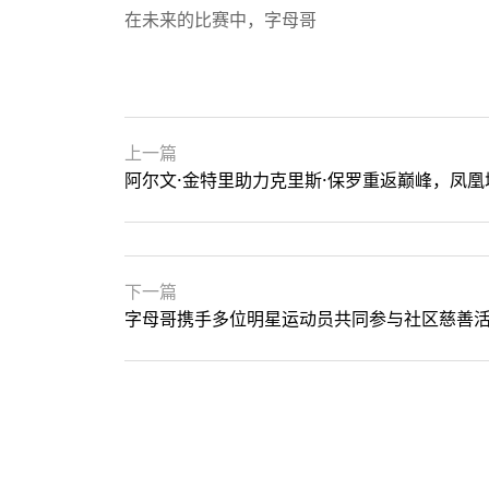
在未来的比赛中，字母哥
上一篇
阿尔文·金特里助力克里斯·保罗重返巅峰，凤
下一篇
字母哥携手多位明星运动员共同参与社区慈善