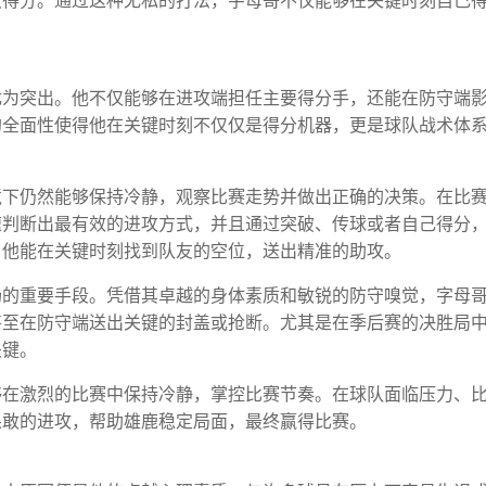
友得分。通过这种无私的打法，字母哥不仅能够在关键时刻自己
。
尤为突出。他不仅能够在进攻端担任主要得分手，还能在防守端
的全面性使得他在关键时刻不仅仅是得分机器，更是球队战术体
境下仍然能够保持冷静，观察比赛走势并做出正确的决策。在比
速判断出最有效的进攻方式，并且通过突破、传球或者自己得分
，他能在关键时刻找到队友的空位，送出精准的助攻。
场的重要手段。凭借其卓越的身体素质和敏锐的防守嗅觉，字母
甚至在防守端送出关键的封盖或抢断。尤其是在季后赛的决胜局
关键。
够在激烈的比赛中保持冷静，掌控比赛节奏。在球队面临压力、
果敢的进攻，帮助雄鹿稳定局面，最终赢得比赛。