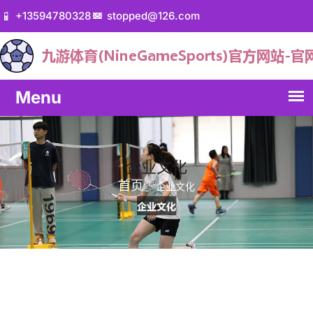
+13594780328
stopped@126.com
企业文化
首页
企业文化