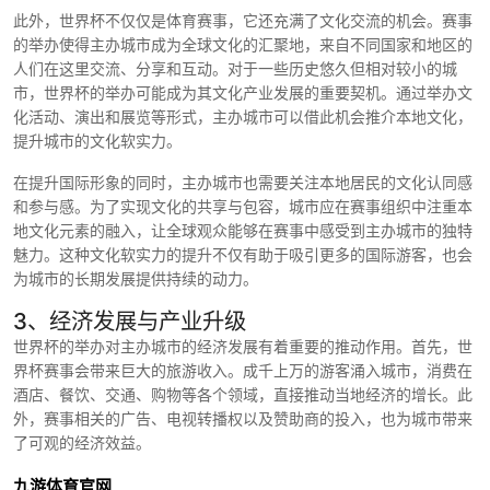
此外，世界杯不仅仅是体育赛事，它还充满了文化交流的机会。赛事
的举办使得主办城市成为全球文化的汇聚地，来自不同国家和地区的
人们在这里交流、分享和互动。对于一些历史悠久但相对较小的城
市，世界杯的举办可能成为其文化产业发展的重要契机。通过举办文
化活动、演出和展览等形式，主办城市可以借此机会推介本地文化，
提升城市的文化软实力。
在提升国际形象的同时，主办城市也需要关注本地居民的文化认同感
和参与感。为了实现文化的共享与包容，城市应在赛事组织中注重本
地文化元素的融入，让全球观众能够在赛事中感受到主办城市的独特
魅力。这种文化软实力的提升不仅有助于吸引更多的国际游客，也会
为城市的长期发展提供持续的动力。
3、经济发展与产业升级
世界杯的举办对主办城市的经济发展有着重要的推动作用。首先，世
界杯赛事会带来巨大的旅游收入。成千上万的游客涌入城市，消费在
酒店、餐饮、交通、购物等各个领域，直接推动当地经济的增长。此
外，赛事相关的广告、电视转播权以及赞助商的投入，也为城市带来
了可观的经济效益。
九游体育官网