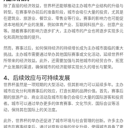
除了直接的经济效益，世界杯还能够推动主办城市产业结构的升级与
转型。在赛事举办前后的准备阶段，城市会吸引大量的投资，尤其是
在建筑业、旅游业、餐饮业、零售业等行业。赛事的影响力也可能促
进本地相关产业的发展，例如体育产业、互联网科技产业、创意产业
等。随着赛事的影响力逐步扩大，主办城市的产业也将逐步实现多元
化和高附加值的提升。
然而，赛事过后，如何保持经济的持续增长成为主办城市面临的重大
挑战。主办城市需要通过举办其他国际赛事或文化活动，延续世界杯
所带来的经济效益。此外，还需要加强与其他城市的经贸合作，拓宽
产业发展的渠道，确保城市的经济能够实现长久的增长与繁荣。
4、后续效应与可持续发展
世界杯虽然是一项短期的大型活动，但其影响力可以延续多年。主办
城市应充分利用赛事后的效应，打造长期的品牌价值。首先，赛事后
期的旅游产业、商业活动及城市形象仍会吸引大量的国际游客和投资
者。城市可以通过举办更多的体育赛事、文化节庆、国际会议等活
动，保持其在国际上的关注度。
此外，世界杯的举办还促进了城市环境与社会管理的创新。许多主办
城市在赛事结束后，通过对原有设施的优化升级，使得城市具备了更