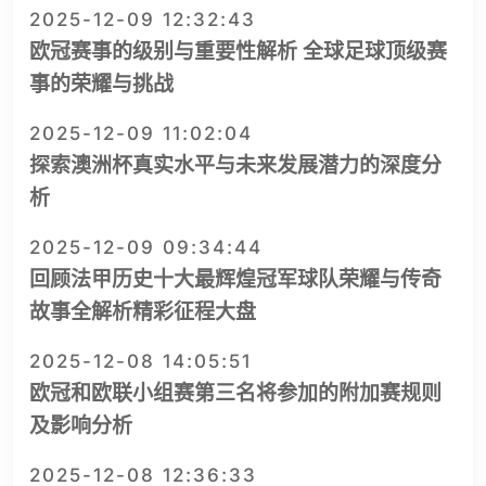
2025-12-09 12:32:43
欧冠赛事的级别与重要性解析 全球足球顶级赛
事的荣耀与挑战
2025-12-09 11:02:04
探索澳洲杯真实水平与未来发展潜力的深度分
析
2025-12-09 09:34:44
回顾法甲历史十大最辉煌冠军球队荣耀与传奇
故事全解析精彩征程大盘
2025-12-08 14:05:51
欧冠和欧联小组赛第三名将参加的附加赛规则
及影响分析
2025-12-08 12:36:33