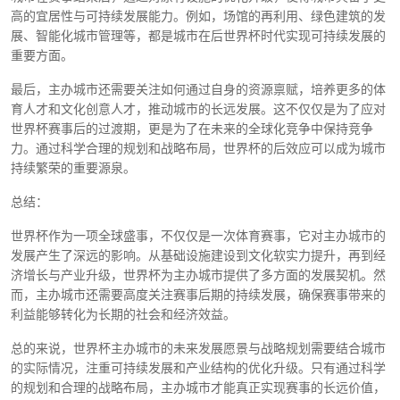
高的宜居性与可持续发展能力。例如，场馆的再利用、绿色建筑的发
展、智能化城市管理等，都是城市在后世界杯时代实现可持续发展的
重要方面。
最后，主办城市还需要关注如何通过自身的资源禀赋，培养更多的体
育人才和文化创意人才，推动城市的长远发展。这不仅仅是为了应对
世界杯赛事后的过渡期，更是为了在未来的全球化竞争中保持竞争
力。通过科学合理的规划和战略布局，世界杯的后效应可以成为城市
持续繁荣的重要源泉。
总结：
世界杯作为一项全球盛事，不仅仅是一次体育赛事，它对主办城市的
发展产生了深远的影响。从基础设施建设到文化软实力提升，再到经
济增长与产业升级，世界杯为主办城市提供了多方面的发展契机。然
而，主办城市还需要高度关注赛事后期的持续发展，确保赛事带来的
利益能够转化为长期的社会和经济效益。
总的来说，世界杯主办城市的未来发展愿景与战略规划需要结合城市
的实际情况，注重可持续发展和产业结构的优化升级。只有通过科学
的规划和合理的战略布局，主办城市才能真正实现赛事的长远价值，