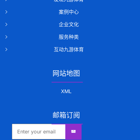
案例中心
企业文化
服务种类
互动九游体育
网站地图
XML
邮箱订阅