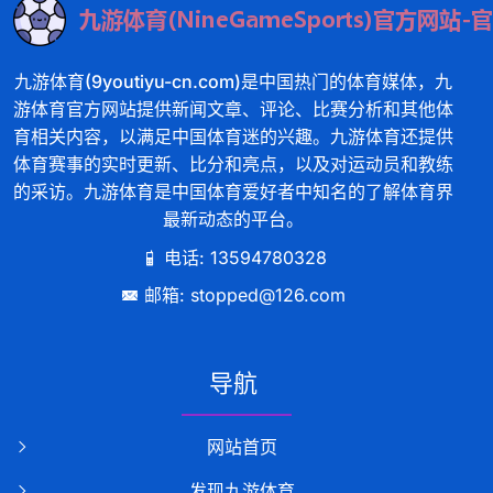
九游体育(9youtiyu-cn.com)是中国热门的体育媒体，九
游体育官方网站提供新闻文章、评论、比赛分析和其他体
育相关内容，以满足中国体育迷的兴趣。九游体育还提供
体育赛事的实时更新、比分和亮点，以及对运动员和教练
的采访。九游体育是中国体育爱好者中知名的了解体育界
最新动态的平台。
电话: 13594780328
邮箱: stopped@126.com
导航
网站首页
发现九游体育