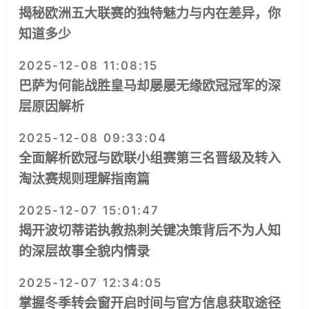
揭秘欧洲五大联赛的独特魅力与内在差异，你
知道多少
2025-12-08 11:08:15
巴萨为何能战胜皇马却屡屡无缘欧冠冠军的深
层原因解析
2025-12-08 09:33:04
全面解析欧冠与欧联小组赛第三名晋级及转入
淘汰赛规则理解指南篇
2025-12-07 15:01:47
揭开波切蒂诺执教热刺关键决策背后不为人知
的深层故事全貌内情录
2025-12-07 12:34:05
掌握冬季转会窗开启时间与官方信息获取途径