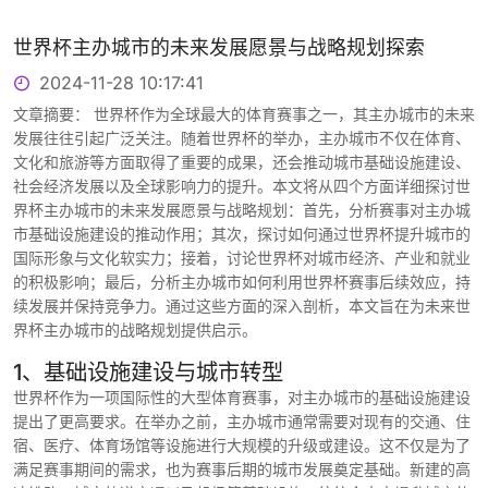
世界杯主办城市的未来发展愿景与战略规划探索
2024-11-28 10:17:41
文章摘要： 世界杯作为全球最大的体育赛事之一，其主办城市的未来
发展往往引起广泛关注。随着世界杯的举办，主办城市不仅在体育、
文化和旅游等方面取得了重要的成果，还会推动城市基础设施建设、
社会经济发展以及全球影响力的提升。本文将从四个方面详细探讨世
界杯主办城市的未来发展愿景与战略规划：首先，分析赛事对主办城
市基础设施建设的推动作用；其次，探讨如何通过世界杯提升城市的
国际形象与文化软实力；接着，讨论世界杯对城市经济、产业和就业
的积极影响；最后，分析主办城市如何利用世界杯赛事后续效应，持
续发展并保持竞争力。通过这些方面的深入剖析，本文旨在为未来世
界杯主办城市的战略规划提供启示。
1、基础设施建设与城市转型
世界杯作为一项国际性的大型体育赛事，对主办城市的基础设施建设
提出了更高要求。在举办之前，主办城市通常需要对现有的交通、住
宿、医疗、体育场馆等设施进行大规模的升级或建设。这不仅是为了
满足赛事期间的需求，也为赛事后期的城市发展奠定基础。新建的高