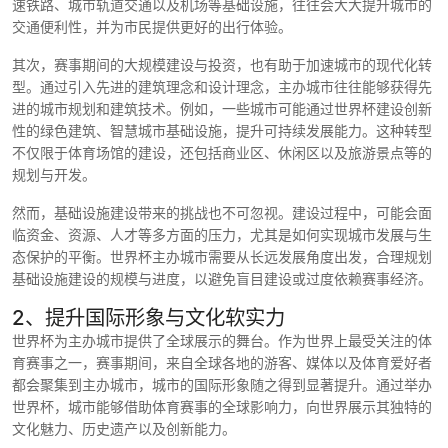
速铁路、城市轨道交通以及机场等基础设施，往往会大大提升城市的
交通便利性，并为市民提供更好的出行体验。
其次，赛事期间的大规模建设与投资，也有助于加速城市的现代化转
型。通过引入先进的建筑理念和设计理念，主办城市往往能够获得先
进的城市规划和建筑技术。例如，一些城市可能通过世界杯建设创新
性的绿色建筑、智慧城市基础设施，提升可持续发展能力。这种转型
不仅限于体育场馆的建设，还包括商业区、休闲区以及旅游景点等的
规划与开发。
然而，基础设施建设带来的挑战也不可忽视。建设过程中，可能会面
临资金、资源、人才等多方面的压力，尤其是如何实现城市发展与生
态保护的平衡。世界杯主办城市需要从长远发展角度出发，合理规划
基础设施建设的规模与进度，以避免盲目建设或过度依赖赛事经济。
2、提升国际形象与文化软实力
世界杯为主办城市提供了全球展示的舞台。作为世界上最受关注的体
育赛事之一，赛事期间，来自全球各地的游客、媒体以及体育爱好者
都会聚集到主办城市，城市的国际形象随之得到显著提升。通过举办
世界杯，城市能够借助体育赛事的全球影响力，向世界展示其独特的
文化魅力、历史遗产以及创新能力。