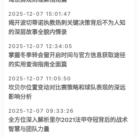
2025-12-07 15:01:47
揭开波切蒂诺执教热刺关键决策背后不为人知
的深层故事全貌内情录
2025-12-07 12:34:05
掌握冬季转会窗开启时间与官方信息获取途径
的实用查询指南全面篇
2025-12-07 11:05:50
坎贝尔位置变动对比赛策略和球队表现的深远
影响分析
2025-12-07 09:33:26
全方位深入解析里尔2021法甲夺冠背后的战术
智慧与团队力量