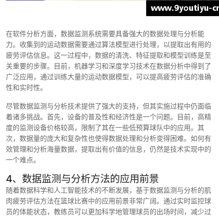
在软件分析方面，数据监测系统需要具备强大的数据处理与分析能
力。收集到的运动数据需要通过算法模型进行处理，以提取出有用的
疲劳评估信息。这一过程中，数据的清洗、特征提取和模型训练是至
关重要的步骤。目前，机器学习和深度学习技术在数据分析中得到了
广泛应用，通过训练大量的运动数据模型，可以提高疲劳评估的准确
性和实时性。
尽管数据监测与分析技术提供了强大的支持，但其实施过程中仍面临
着诸多挑战。首先，设备的普及性和经济性是一个问题。目前，高精
度的监测设备价格较高，限制了其在一些低预算球队中的应用。其
次，数据量的庞大和复杂性也使得数据处理和分析变得困难。如何有
效管理和分析海量数据，提取出有价值的信息，仍然是技术实现中的
一个难点。
4、数据监测与分析方法的应用前景
随着数据科学和人工智能技术的不断发展，基于数据监测与分析的肌
肉疲劳评估方法在篮球比赛中的应用前景非常广阔。通过实时监控球
员的体能状态，教练员可以更加科学地管理球员的出场时间，减少过