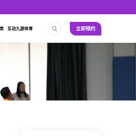
立即预约
类
互动九游体育