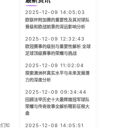
最新资讯
2025-12-09 14:05:03
欧联杯附加赛的重要性及其对球队
晋级和欧战前景的深远影响分析
2025-12-09 12:32:43
欧冠赛事的级别与重要性解析 全球
足球顶级赛事的荣耀与挑战
2025-12-09 11:02:04
探索澳洲杯真实水平与未来发展潜
力的深度分析
2025-12-09 09:34:44
回顾法甲历史十大最辉煌冠军球队
荣耀与传奇故事全解析精彩征程大
盘
他们知
2025-12-08 14:05:51