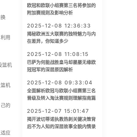
欧冠和欧联小组赛第三名将参加的
附加赛规则及影响分析
和换
2025-12-08 12:36:33
揭秘欧洲五大联赛的独特魅力与内
，利用
在差异，你知道多少
2025-12-08 11:08:15
巴萨为何能战胜皇马却屡屡无缘欧
投篮机
冠冠军的深层原因解析
2025-12-08 09:33:04
投篮机
全面解析欧冠与欧联小组赛第三名
晋级及转入淘汰赛规则理解指南篇
自己的
2025-12-07 15:01:47
揭开波切蒂诺执教热刺关键决策背
后不为人知的深层故事全貌内情录
以适应