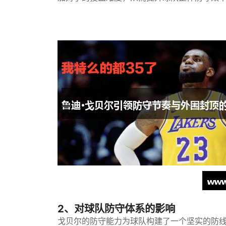
2、对球队防守体系的影响
戈贝尔的防守能力为球队构建了一个坚实的防