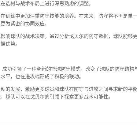
队在选材与战术布局上进行深思熟虑的调整。
员在训练中更加注重防守技能的培养。在未来，防守将不再是单
成更为紧密的协同效应。
地影响球队的战术决策。通过分析戈贝尔的防守数据，球队能够
占据优势。
，成功引领了一种全新的篮球防守模式，改变了球队的防守结构
守水平，也在进攻端形成了积极的联动。
运动的发展，激励更多球员和球队在防守与进攻之间寻求新的平
践，球队可以在戈贝尔的引领下探索更多战术可能性。