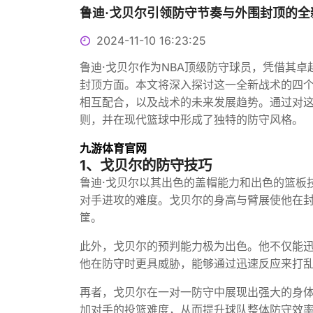
鲁迪·戈贝尔引领防守节奏与外围封顶的全
2024-11-10 16:23:25
鲁迪·戈贝尔作为NBA顶级防守球员，凭借其
封顶方面。本文将深入探讨这一全新战术的四
相互配合，以及战术的未来发展趋势。通过对
则，并在现代篮球中形成了独特的防守风格。
九游体育官网
1、戈贝尔的防守技巧
鲁迪·戈贝尔以其出色的盖帽能力和出色的篮板
对手进攻的难度。戈贝尔的身高与臂展使他在
筐。
此外，戈贝尔的预判能力极为出色。他不仅能
他在防守时更具威胁，能够通过迅速反应来打
再者，戈贝尔在一对一防守中展现出强大的身
加对手的投篮难度，从而提升球队整体防守效