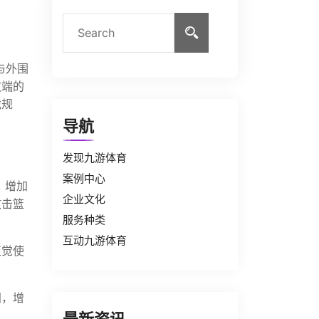
与外围
攻端的
戏规
导航
发现九游体育
案例中心
，增加
企业文化
攻击篮
服务种类
互动九游体育
直觉使
间，增