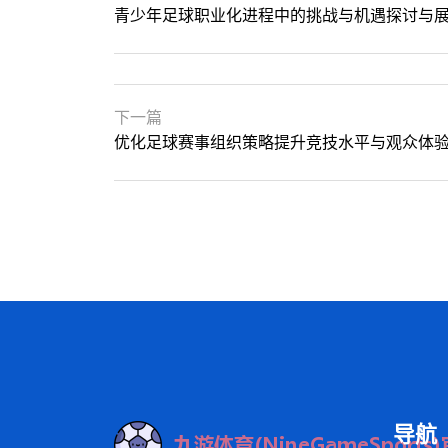
青少年足球职业化进程中的挑战与机遇探讨与
下一篇
优化足球赛事组织策略提升竞技水平与观众体
导航