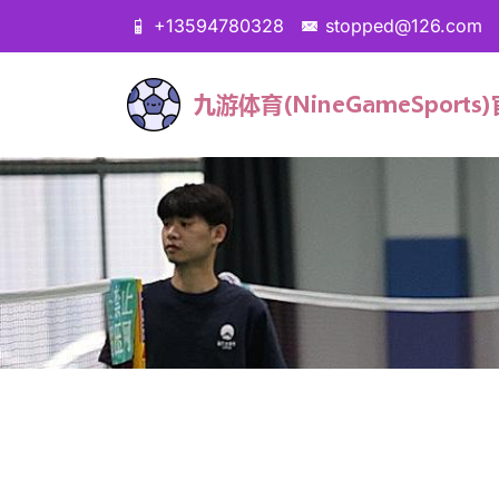
+13594780328
stopped@126.com